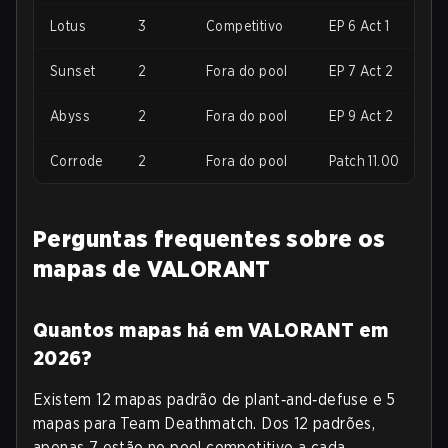
Lotus
3
Competitivo
EP 6 Act 1
Sunset
2
Fora do pool
EP 7 Act 2
Abyss
2
Fora do pool
EP 9 Act 2
Corrode
2
Fora do pool
Patch 11.00
Perguntas frequentes sobre os
mapas de VALORANT
Quantos mapas há em VALORANT em
2026?
Existem 12 mapas padrão de plant‑and‑defuse e 5
mapas para Team Deathmatch. Dos 12 padrões,
apenas 7 estão no pool competitivo a cada