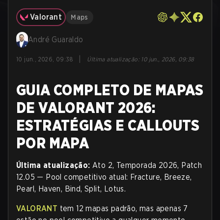
Valorant
Maps
André Guaraldo
|
10 jun., 2026, 09:38
Última atualização
:
10 jun., 2026, 09:38
GUIA COMPLETO DE MAPAS
DE VALORANT 2026:
ESTRATÉGIAS E CALLOUTS
POR MAPA
Última atualização:
Ato 2, Temporada 2026, Patch
12.05 — Pool competitivo atual: Fracture, Breeze,
Pearl, Haven, Bind, Split, Lotus.
VALORANT
tem 12 mapas padrão, mas apenas 7