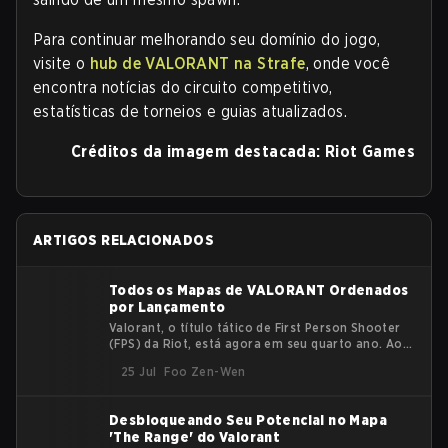
Para continuar melhorando seu domínio do jogo,
visite o
hub de VALORANT na Strafe
, onde você
encontra notícias do circuito competitivo,
estatísticas de torneios e guias atualizados.
Créditos da imagem destacada: Riot Games
ARTIGOS RELACIONADOS
Todos os Mapas de VALORANT Ordenados
por Lançamento
Valorant, o título tático de First Person Shooter
(FPS) da Riot, está agora em seu quarto ano. Ao
longo do tempo, novos mapas foram adicionados
25 Jul
Foo Zen-Wen
ao pool para mudar a jogabilidade e revitalizar a
base de jogadores. Cada mapa de Valorant tem
sua própria personalidade e características que
Desbloqueando Seu Potencial no Mapa
definem a jogabilidade naquele mapa. Atualmente,
'The Range' do Valorant
há um total de 17 mapas para Valorant, incluindo