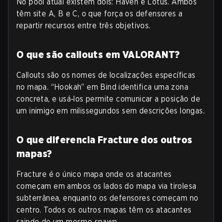
No pool atual existem dois: Haven e Lotus. Ambos
têm site A, B e C, o que força os defensores a
repartir recursos entre três objetivos.
O que são callouts em VALORANT?
Callouts são os nomes de localizações específicas
no mapa. “Hookah” em Bind identifica uma zona
concreta, e usá‑los permite comunicar a posição de
um inimigo em milissegundos sem descrições longas.
O que diferencia Fracture dos outros
mapas?
Fracture é o único mapa onde os atacantes
começam em ambos os lados do mapa via tirolesa
subterrânea, enquanto os defensores começam no
centro. Todos os outros mapas têm os atacantes
saindo de um mesmo spawn.