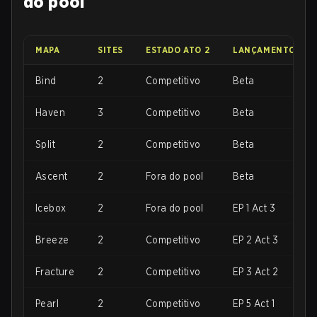
do pool
MAPA
SITES
ESTADO ATO 2
LANÇAMENTO
Bind
2
Competitivo
Beta
Haven
3
Competitivo
Beta
Split
2
Competitivo
Beta
Ascent
2
Fora do pool
Beta
Icebox
2
Fora do pool
EP 1 Act 3
Breeze
2
Competitivo
EP 2 Act 3
Fracture
2
Competitivo
EP 3 Act 2
Pearl
2
Competitivo
EP 5 Act 1