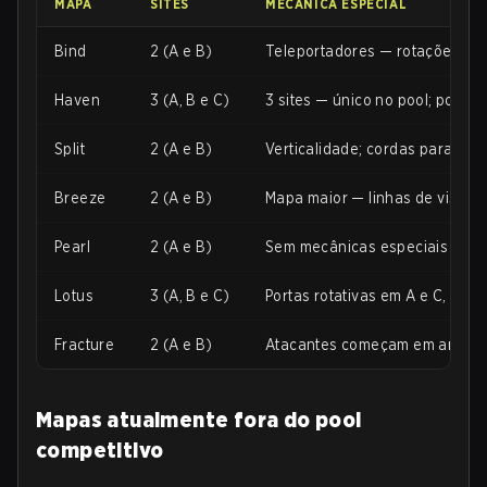
MAPA
SITES
MECÂNICA ESPECIAL
Bind
2 (A e B)
Teleportadores — rotações ins
Haven
3 (A, B e C)
3 sites — único no pool; portas
Split
2 (A e B)
Verticalidade; cordas para esc
Breeze
2 (A e B)
Mapa maior — linhas de visão 
Pearl
2 (A e B)
Sem mecânicas especiais — des
Lotus
3 (A, B e C)
Portas rotativas em A e C, pare
Fracture
2 (A e B)
Atacantes começam em ambos os
Mapas atualmente fora do pool
competitivo