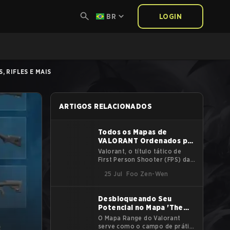
BR
LOGIN
 RIFLES E MAIS
ARTIGOS RELACIONADOS
Todos os Mapas de
VALORANT Ordenados por
Lançamento
Valorant, o título tático de
First Person Shooter (FPS) da
Riot, está agora em seu quarto
25 Jul
Foo Zen-Wen
ano. Ao longo do tempo, novos
mapas foram adicionados ao
pool para mudar a jogabilidade
Desbloqueando Seu
e revitalizar a base de
Potencial no Mapa 'The
jogadores. Cada mapa de
Range' do Valorant
Valorant tem sua própria
O Mapa Range do Valorant
personalidade e características
serve como o campo de prática