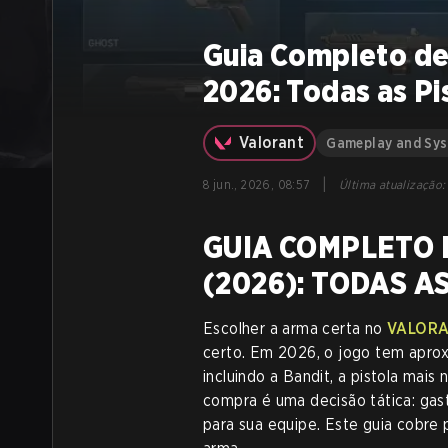
Guia Completo d
2026: Todas as Pis
Valorant
Gameplay and Sy
|
8 jun., 2026, 08:57
Última atualização
:
GUIA COMPLETO 
(2026): TODAS AS
Escolher a arma certa no
VALOR
certo. Em 2026, o jogo tem apro
incluindo a Bandit, a pistola mai
compra é uma decisão tática: gas
para sua equipe. Este guia cobre 