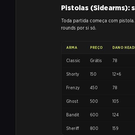
Pistolas (Sidearms): 
Toda partida começa com pistola.
rounds por si só.
ARMA
PREÇO
DANO HEAD
Classic
Grátis
78
Shorty
150
12×6
Frenzy
450
78
Ghost
500
105
Bandit
600
124
Sheriff
800
159