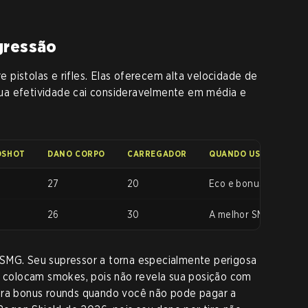
gressão
pistolas e rifles. Elas oferecem alta velocidade de
ua efetividade cai consideravelmente em média e
DSHOT
DANO CORPO
CARREGADOR
QUANDO USAR
27
20
Eco e bonus rounds. 
26
30
A melhor SMG do jogo. 
SMG. Seu supressor a torna especialmente perigosa
colocam smokes, pois não revela sua posição com
ara bonus rounds quando você não pode pagar a