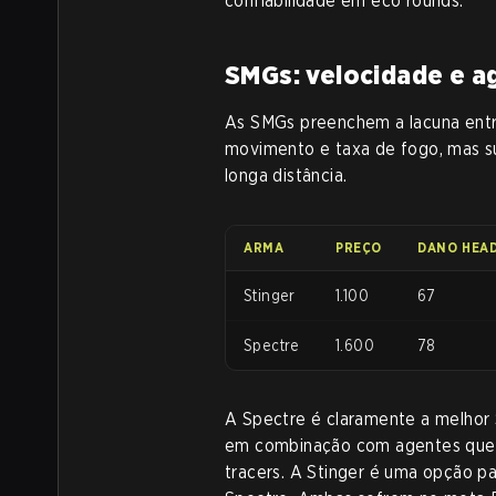
confiabilidade em eco rounds.
SMGs: velocidade e a
As SMGs preenchem a lacuna entre 
movimento e taxa de fogo, mas s
longa distância.
ARMA
PREÇO
DANO HEA
Stinger
1.100
67
Spectre
1.600
78
A Spectre é claramente a melhor 
em combinação com agentes que 
tracers. A Stinger é uma opção p