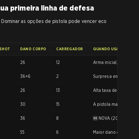
sua primeira linha de defesa
 Dominar as opções de pistola pode vencer eco
SHOT
DANO CORPO
CARREGADOR
QUANDO USAR
26
12
Arma inicial, sempre di
36×6
2
Surpresa em CQC duran
26
13
Alta taxa de fogo par
30
15
A pistola mais equilibr
36
8
🆕 NOVA (2026) pistola
55
6
Maior dano de todas as