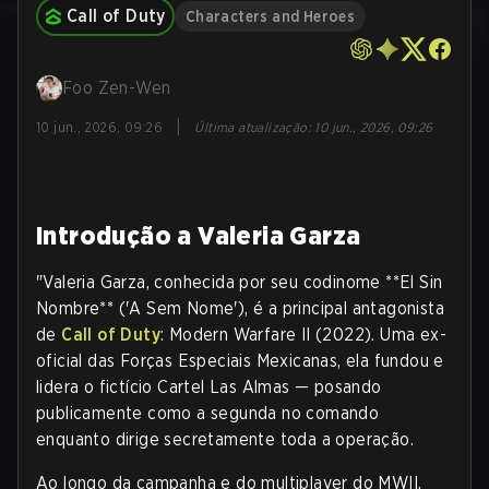
Call of Duty
Characters and Heroes
Foo Zen-Wen
|
10 jun., 2026, 09:26
Última atualização
:
10 jun., 2026, 09:26
Introdução a Valeria Garza
"Valeria Garza, conhecida por seu codinome **El Sin
Nombre** ('A Sem Nome'), é a principal antagonista
de
Call of Duty
: Modern Warfare II (2022). Uma ex-
oficial das Forças Especiais Mexicanas, ela fundou e
lidera o fictício Cartel Las Almas — posando
publicamente como a segunda no comando
enquanto dirige secretamente toda a operação.
Ao longo da campanha e do multiplayer do MWII,