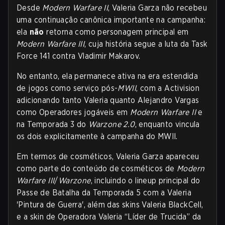
Desde
Modern Warfare II
, Valeria Garza não recebeu
uma continuação canônica importante na campanha:
ela
não
retorna como personagem principal em
Modern Warfare III
, cuja história segue a luta da Task
Force 141 contra Vladimir Makarov.
No entanto, ela permanece ativa na era estendida
de jogos como serviço pós-
MWII
, com a Activision
adicionando tanto Valeria quanto Alejandro Vargas
como Operadores jogáveis em
Modern Warfare II
e
na Temporada 3 do
Warzone 2.0
, enquanto vincula
os dois explicitamente à campanha do MWII.
Em termos de cosméticos, Valeria Garza apareceu
como parte do conteúdo de cosméticos de
Modern
Warfare III
/
Warzone
, incluindo o lineup principal do
Passe de Batalha da Temporada 5 com a Valeria
'Pintura de Guerra', além das skins Valeria BlackCell,
e a skin de Operadora Valeria “Líder de Trucida” da