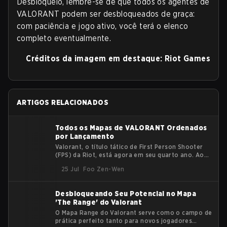
Desbloqueio, lembre-se de que todos os agentes de
VALORANT podem ser desbloqueados de graça:
com paciência e jogo ativo, você terá o elenco
completo eventualmente.
Créditos da imagem em destaque: Riot Games
ARTIGOS RELACIONADOS
Todos os Mapas de VALORANT Ordenados
por Lançamento
Valorant, o título tático de First Person Shooter
(FPS) da Riot, está agora em seu quarto ano. Ao
longo do tempo, novos mapas foram adicionados
25 Jul
Foo Zen-Wen
ao pool para mudar a jogabilidade e revitalizar a
base de jogadores. Cada mapa de Valorant tem
sua própria personalidade e características que
Desbloqueando Seu Potencial no Mapa
definem a jogabilidade naquele mapa. Atualmente,
'The Range' do Valorant
há um total de 17 mapas para Valorant, incluindo
The Range, para praticar e treinar novos
O Mapa Range do Valorant serve como o campo de
jogadores, dos quais 11 são reservados para o jogo
prática perfeito tanto para novos jogadores