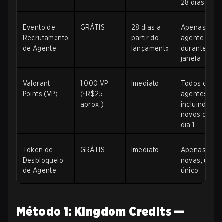
28 dias)
Evento de
GRÁTIS
28 dias a
Apenas o
Recrutamento
partir do
agente novo
de Agente
lançamento
durante a
janela
Valorant
1.000 VP
Imediato
Todos os
Points (VP)
(~R$25
agentes,
aprox.)
incluindo
novos desde
dia 1
Token de
GRÁTIS
Imediato
Apenas cont
Desbloqueio
novas, uso
de Agente
único
Método 1: Kingdom Credits —