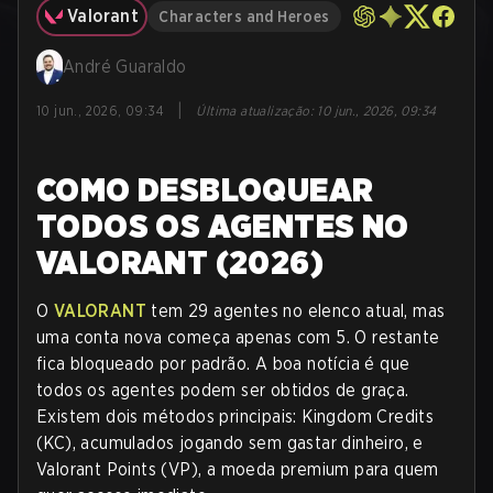
Valorant
Characters and Heroes
André Guaraldo
|
10 jun., 2026, 09:34
Última atualização
:
10 jun., 2026, 09:34
COMO DESBLOQUEAR
TODOS OS AGENTES NO
VALORANT (2026)
O
VALORANT
tem 29 agentes no elenco atual, mas
uma conta nova começa apenas com 5. O restante
fica bloqueado por padrão. A boa notícia é que
todos os agentes podem ser obtidos de graça.
Existem dois métodos principais: Kingdom Credits
(KC), acumulados jogando sem gastar dinheiro, e
Valorant Points (VP), a moeda premium para quem