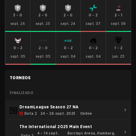
3
-
0
2
-
0
2
-
0
0
-
2
2
-
1
sept. 26
sept. 25
sept. 24
sept. 07
sept. 06
0
-
2
2
-
0
0
-
2
0
-
2
1
-
2
sept. 05
sept. 05
sept. 04
sept. 04
jun. 25
TORNEOS
FINALIZADO
DreamLeague Season 27 NA
Dota 2
24 – 26 sept. 2025
Online
The International 2025 Main Event
4 – 14 sept.
Barclays Arena, Hamburg,
Dota 2