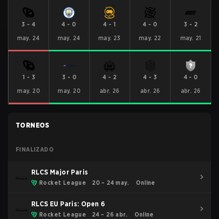
3
-
4
4
-
0
4
-
1
4
-
0
3
-
2
may. 24
may. 24
may. 23
may. 22
may. 21
1
-
3
3
-
0
4
-
2
4
-
3
4
-
0
may. 20
may. 20
abr. 26
abr. 26
abr. 26
TORNEOS
FINALIZADO
RLCS Major Paris
Rocket League
20 – 24 may.
Online
RLCS EU Paris: Open 6
Rocket League
24 – 26 abr.
Online