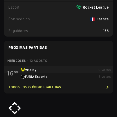
Esport
Rocket League
Con sede en
France
Seguidores
156
PRÓXIMAS PARTIDAS
MIÉRCOLES
–
12 AGOSTO
Vitality
10
votos
16
00
FURIA Esports
5
votos
TODOS LOS PRÓXIMOS PARTIDAS