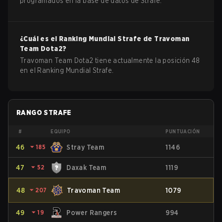
programados en la base de datos de Strafe.
¿Cuál es el Ranking Mundial Strafe de
Travoman
Team
Dota2
?
Travoman Team Dota2 tiene actualmente la posición 48
en el Ranking Mundial Strafe.
RANGO STRAFE
#
EQUIPO
PUNTUACIÓN
46
⏷
185
Stray Team
1146
47
⏷
52
Daxak Team
1119
48
⏷
207
Travoman Team
1079
49
⏷
19
Power Rangers
994