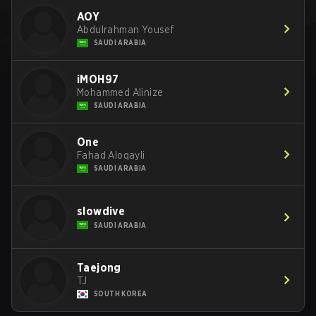
AOY
Abdulrahman Yousef
SAUDI ARABIA
iMOH97
Mohammed Alinize
SAUDI ARABIA
One
Fahad Aloqayli
SAUDI ARABIA
slowdive
SAUDI ARABIA
Taejong
TJ
SOUTH KOREA