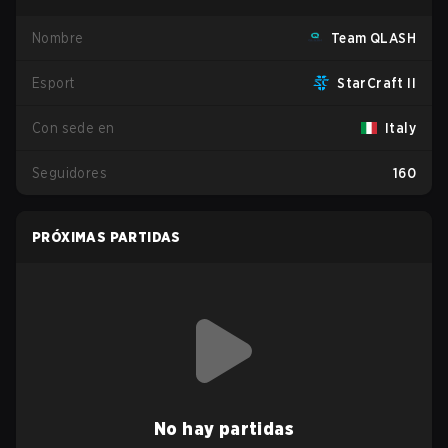
Nombre
Team QLASH
Esport
StarCraft II
Con sede en
Italy
Seguidores
160
PRÓXIMAS PARTIDAS
No hay partidas