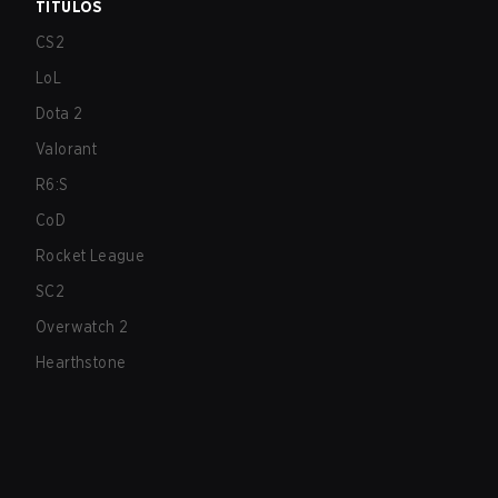
TÍTULOS
CS2
LoL
Dota 2
Valorant
R6:S
CoD
Rocket League
SC2
Overwatch 2
Hearthstone