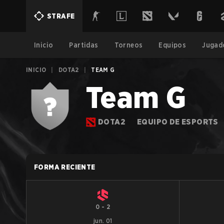
STRAFE
Inicio
Partidas
Torneos
Equipos
Jugad
INICIO
|
DOTA2
|
TEAM G
Team G
DOTA2
EQUIPO DE ESPORTS
FORMA RECIENTE
0
-
2
jun. 01