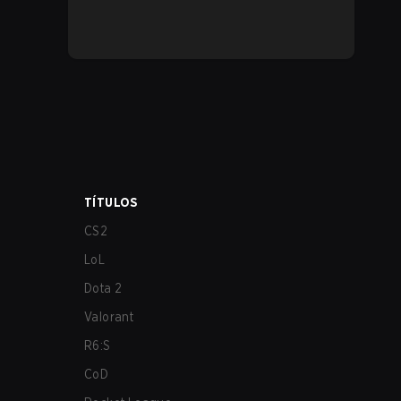
TÍTULOS
CS2
LoL
Dota 2
Valorant
R6:S
CoD