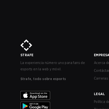
STRAFE
EMPRES
La experiencia número uno para fans de
Acerca de
esports en la web y móvil.
Contácta
Carreras
Strafe, todo sobre esports
LEGAL
Política 