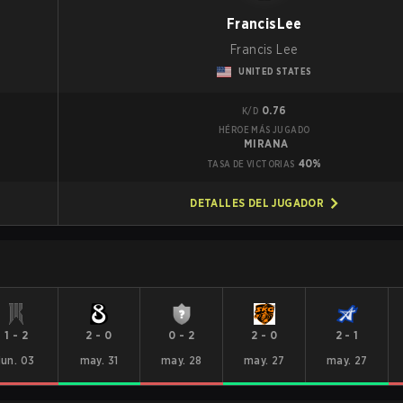
FrancisLee
Francis Lee
UNITED STATES
0.76
K/D
HÉROE MÁS JUGADO
MIRANA
40%
TASA DE VICTORIAS
DETALLES DEL JUGADOR
1
-
2
2
-
0
0
-
2
2
-
0
2
-
1
jun. 03
may. 31
may. 28
may. 27
may. 27