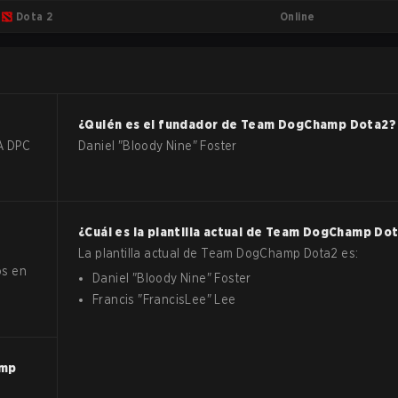
Online
Dota 2
¿Quién es el fundador de
Team DogChamp
Dota2
?
NA DPC
Daniel "Bloody Nine" Foster
¿Cuál es la plantilla actual de
Team DogChamp
Dot
La plantilla actual de
Team DogChamp
Dota2
es:
os en
Daniel
"
Bloody Nine
"
Foster
Francis
"
FrancisLee
"
Lee
amp