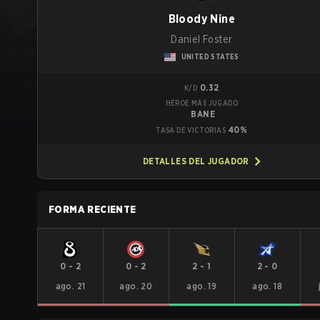
Bloody Nine
Daniel Foster
UNITED STATES
0.32
K/D
HÉROE MÁS JUGADO
BANE
40%
TASA DE VICTORIAS
DETALLES DEL JUGADOR
FORMA RECIENTE
0
-
2
0
-
2
2
-
1
2
-
0
ago. 21
ago. 20
ago. 19
ago. 18