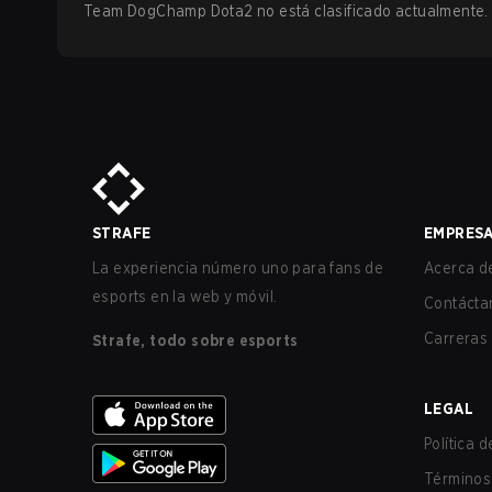
Team DogChamp Dota2 no está clasificado actualmente.
STRAFE
EMPRES
La experiencia número uno para fans de
Acerca de
esports en la web y móvil.
Contácta
Carreras
Strafe, todo sobre esports
LEGAL
Política 
Términos 