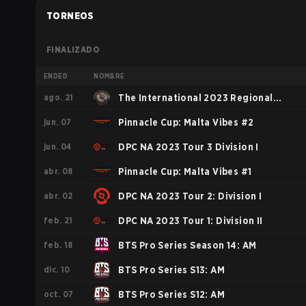
TORNEOS
FINALIZADO
ENDED
NOMBRE
ago. 21
The International 2023 Regional
jun. 07
Qualifiers NA
Pinnacle Cup: Malta Vibes #2
jun. 04
DPC NA 2023 Tour 3 Division I
abr. 08
Pinnacle Cup: Malta Vibes #1
abr. 02
DPC NA 2023 Tour 2: Division I
feb. 21
DPC NA 2023 Tour 1: Division II
feb. 18
BTS Pro Series Season 14: AM
dic. 10
BTS Pro Series S13: AM
oct. 07
BTS Pro Series S12: AM