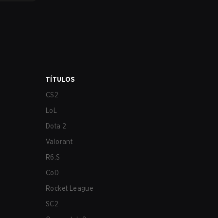
TÍTULOS
CS2
LoL
Dota 2
Valorant
R6:S
CoD
Rocket League
SC2