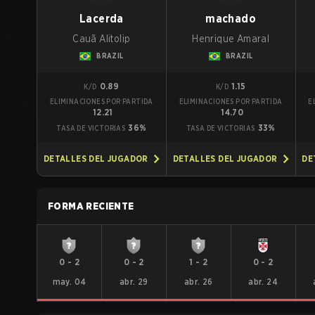
Lacerda
machado
Cauã Alitolip
Henrique Amaral
BRAZIL
BRAZIL
0.89
1.15
K/D
K/D
ELIMINACIONES POR PARTIDA
ELIMINACIONES POR PARTIDA
E
12.21
14.70
36%
33%
TASA DE VICTORIAS
TASA DE VICTORIAS
DETALLES DEL JUGADOR
DETALLES DEL JUGADOR
DE
FORMA RECIENTE
0
-
2
0
-
2
1
-
2
0
-
2
may. 04
abr. 29
abr. 26
abr. 24