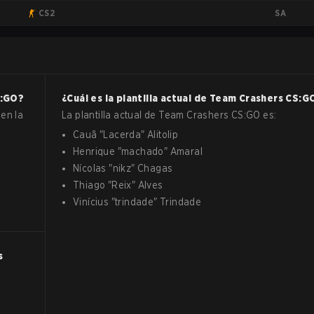
SA
CS2
:GO
?
¿Cuál es la plantilla actual de
Team Crashers
CS:G
en la
La plantilla actual de
Team Crashers
CS:GO
es:
Cauã
"
Lacerda
"
Alitolip
Henrique
"
machado
"
Amaral
Nícolas
"
nikz
"
Chagas
Thiago
"
Reix
"
Alves
Vinícius
"
trindade
"
Trindade
s