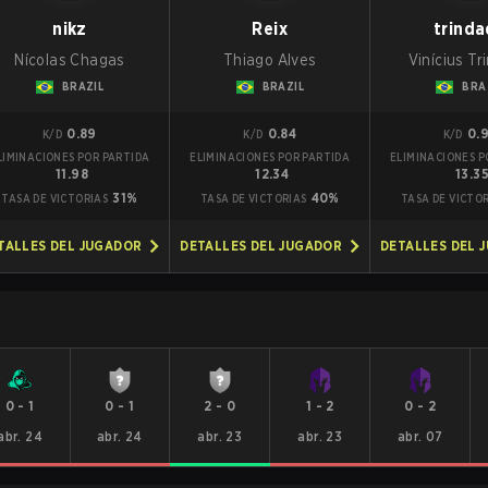
nikz
Reix
trind
Nícolas Chagas
Thiago Alves
Vinícius T
BRAZIL
BRAZIL
BRA
0.89
0.84
0.
K/D
K/D
K/D
LIMINACIONES POR PARTIDA
ELIMINACIONES POR PARTIDA
ELIMINACIONES P
11.98
12.34
13.3
31%
40%
TASA DE VICTORIAS
TASA DE VICTORIAS
TASA DE VICTO
TALLES DEL JUGADOR
DETALLES DEL JUGADOR
DETALLES DEL 
0
-
1
0
-
1
2
-
0
1
-
2
0
-
2
abr. 24
abr. 24
abr. 23
abr. 23
abr. 07