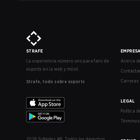
STRAFE
EMPRES
La experiencia número uno para fans de
Acerca de
esports en la web y móvil.
Contácta
Carreras
Strafe, todo sobre esports
LEGAL
Política 
Términos 
2026
Sidledes AB. Todos los derechos