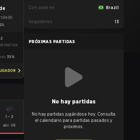
Con sede en
Brazil
ade
rindade
Seguidores
13
ZIL
92
PRÓXIMAS PARTIDAS
OR PARTIDA
5
35%
RIAS
JUGADOR
No hay partidas
No hay partidas jugándose hoy. Consulta
1
-
2
el calendario para partidas pasados y
abr. 06
próximos.