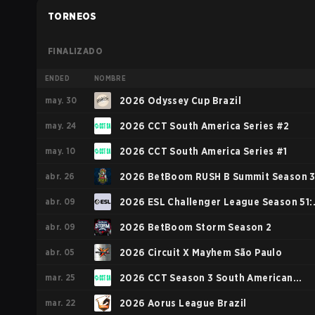
TORNEOS
FINALIZADO
ENDED
NOMBRE
may. 30
2026 Odyssey Cup Brazil
may. 24
2026 CCT South America Series #2
may. 10
2026 CCT South America Series #1
abr. 26
2026 BetBoom RUSH B Summit Season 
abr. 09
2026 ESL Challenger League Season 51:
abr. 09
South America - Cup #3
2026 BetBoom Storm Season 2
abr. 05
2026 Circuit X Mayhem São Paulo
mar. 25
2026 CCT Season 3 South American
mar. 22
Series #10
2026 Aorus League Brazil