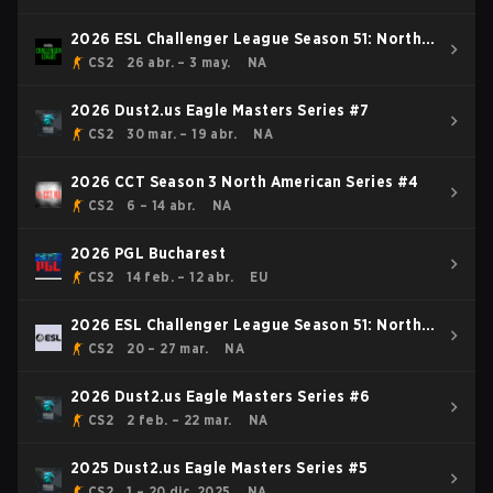
2026 ESL Challenger League Season 51: North
America - Cup #4
CS2
26 abr. – 3 may.
NA
2026 Dust2.us Eagle Masters Series #7
CS2
30 mar. – 19 abr.
NA
2026 CCT Season 3 North American Series #4
CS2
6 – 14 abr.
NA
2026 PGL Bucharest
CS2
14 feb. – 12 abr.
EU
2026 ESL Challenger League Season 51: North
America - Cup #2
CS2
20 – 27 mar.
NA
2026 Dust2.us Eagle Masters Series #6
CS2
2 feb. – 22 mar.
NA
2025 Dust2.us Eagle Masters Series #5
CS2
1 – 20 dic. 2025
NA