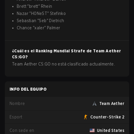
Brett
"
brett
"
Rhein
Nazar
"
H0NeST
"
Stefinko
Sebastian
"
Seb
"
Dietrich
Chance
"
xaler
"
Palmer
¿Cuál es el Ranking Mundial Strafe de
Team Aether
CS:GO
?
Team Aether CS:GO no está clasificado actualmente.
INFO DEL EQUIPO
Nombre
Team Aether
Esport
Counter-Strike 2
Con sede en
United States