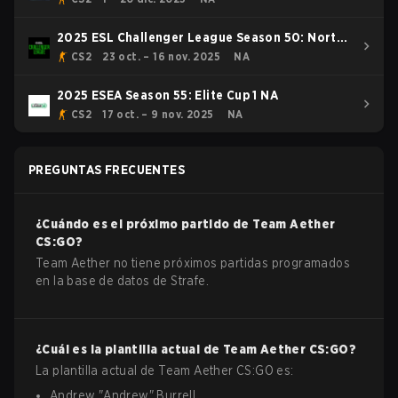
2025 ESL Challenger League Season 50: North
America - Cup #4
CS2
23 oct. – 16 nov. 2025
NA
2025 ESEA Season 55: Elite Cup 1 NA
CS2
17 oct. – 9 nov. 2025
NA
PREGUNTAS FRECUENTES
¿Cuándo es el próximo partido de
Team Aether
CS:GO
?
Team Aether no tiene próximos partidas programados
en la base de datos de Strafe.
¿Cuál es la plantilla actual de
Team Aether
CS:GO
?
La plantilla actual de
Team Aether
CS:GO
es:
Andrew
"
Andrew
"
Burrell