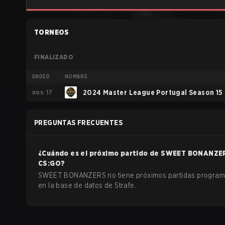
TORNEOS
FINALIZADO
ENDED
NOMBRE
nov. 17
2024 Master League Portugal Season 15
PREGUNTAS FRECUENTES
¿Cuándo es el próximo partido de
SWEET BONANZE
CS:GO
?
SWEET BONANZERS no tiene próximos partidas progra
en la base de datos de Strafe.