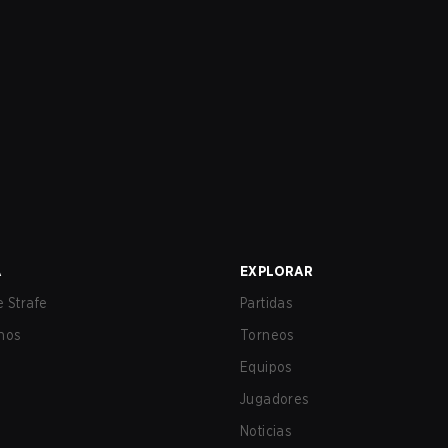
A
EXPLORAR
 Strafe
Partidas
nos
Torneos
Equipos
Jugadores
Noticias