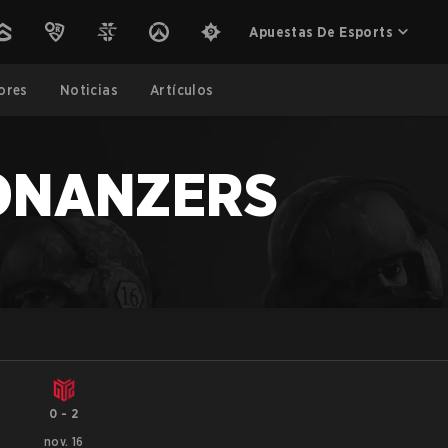
Apuestas De Esports
ores
Noticias
Artículos
ONANZERS
0
-
2
nov. 16