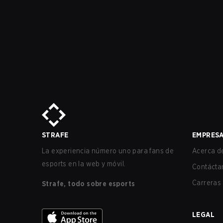
STRAFE
EMPRES
La experiencia número uno para fans de
Acerca de
esports en la web y móvil.
Contácta
Carreras
Strafe, todo sobre esports
LEGAL