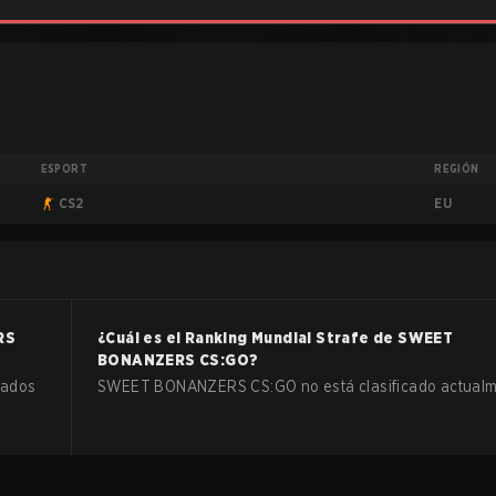
ESPORT
REGIÓN
EU
CS2
RS
¿Cuál es el Ranking Mundial Strafe de
SWEET
BONANZERS
CS:GO
?
mados
SWEET BONANZERS CS:GO no está clasificado actualm