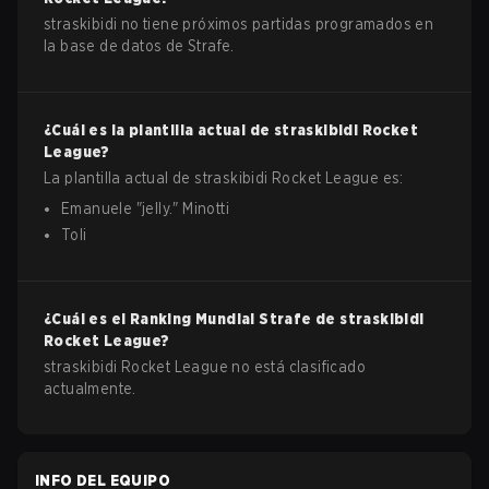
straskibidi no tiene próximos partidas programados en
la base de datos de Strafe.
¿Cuál es la plantilla actual de
straskibidi
Rocket
League
?
La plantilla actual de
straskibidi
Rocket League
es:
Emanuele
"
jelly.
"
Minotti
Toli
¿Cuál es el Ranking Mundial Strafe de
straskibidi
Rocket League
?
straskibidi Rocket League no está clasificado
actualmente.
INFO DEL EQUIPO