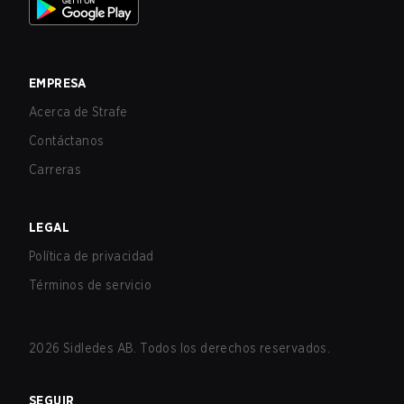
EMPRESA
Acerca de Strafe
Contáctanos
Carreras
LEGAL
Política de privacidad
Términos de servicio
2026
Sidledes AB. Todos los derechos reservados.
SEGUIR