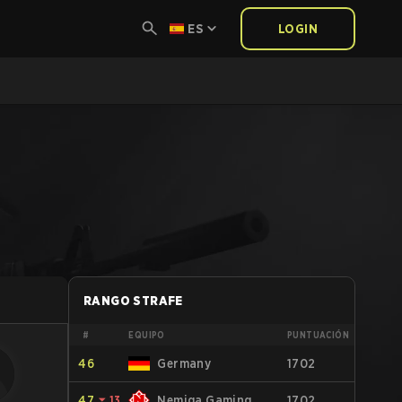
ES
LOGIN
RANGO STRAFE
#
EQUIPO
PUNTUACIÓN
46
Germany
1702
47
⏷
13
Nemiga Gaming
1702