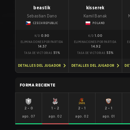
beastik
kisserek
Sebastian Dano
Kamil Banak
CZECH REPUBLIC
POLAND
0.90
1.00
K/D
K/D
ELIMINACIONES POR PARTIDA
ELIMINACIONES POR PARTIDA
E
14.57
14.92
51%
53%
TASA DE VICTORIAS
TASA DE VICTORIAS
DETALLES DEL JUGADOR
DETALLES DEL JUGADOR
DE
FORMA RECIENTE
2
-
0
1
-
2
2
-
1
2
-
1
ago. 07
ago. 02
ago. 02
ago. 01