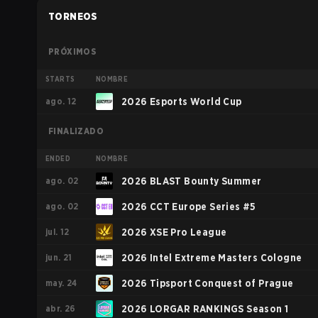
TORNEOS
PRÓXIMOS
STARTS
NOMBRE
ago. 12
2026 Esports World Cup
FINALIZADO
ENDED
NOMBRE
ago. 02
2026 BLAST Bounty Summer
ago. 02
2026 CCT Europe Series #5
jul. 12
2026 XSE Pro League
jun. 21
2026 Intel Extreme Masters Cologne
may. 24
2026 Tipsport Conquest of Prague
abr. 26
2026 LORGAR RANKINGS Season 1