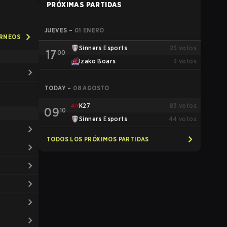
PRÓXIMAS PARTIDAS
JUEVES
–
01 ENERO
ORNEOS
Sinners Esports
23
votos
17
00
Izako Boars
3
votos
TODAY
–
08 AGOSTO
K27
83
votos
09
10
Sinners Esports
44
votos
TODOS LOS PRÓXIMOS PARTIDAS