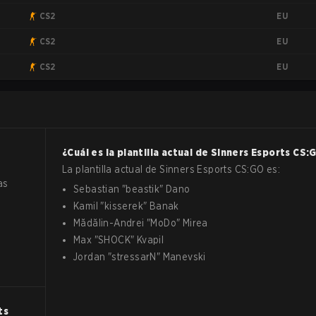
EU
CS2
EU
CS2
EU
CS2
¿Cuál es la plantilla actual de
Sinners Esports
CS:
La plantilla actual de
Sinners Esports
CS:GO
es:
as
Sebastian
"
beastik
"
Dano
Kamil
"
kisserek
"
Banak
Mădălin-Andrei
"
MoDo
"
Mirea
Max
"
SHOCK
"
Kvapil
Jordan
"
stressarN
"
Manevski
ts