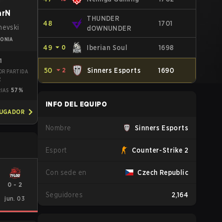
arN
THUNDER
48
1701
nevski
dOWNUNDER
ONIA
49
⏷
0
Iberian Soul
1698
1
50
⏷
2
Sinners Esports
1690
OR PARTIDA
2
57%
RIAS
INFO DEL EQUIPO
JUGADOR
Nombre
Sinners Esports
Esport
Counter-Strike 2
Con sede en
Czech Republic
0
-
2
Seguidores
2,164
jun. 03