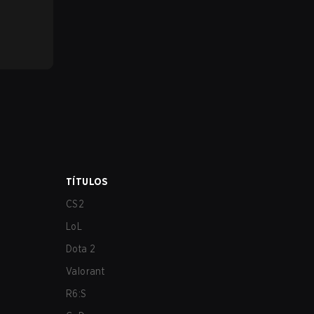
TÍTULOS
CS2
LoL
Dota 2
Valorant
R6:S