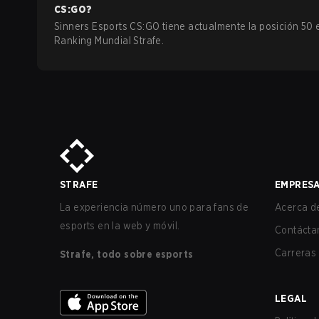
CS:GO
?
Sinners Esports CS:GO tiene actualmente la posición 50 
Ranking Mundial Strafe.
STRAFE
EMPRES
La experiencia número uno para fans de
Acerca de
esports en la web y móvil.
Contácta
Carreras
Strafe, todo sobre esports
LEGAL