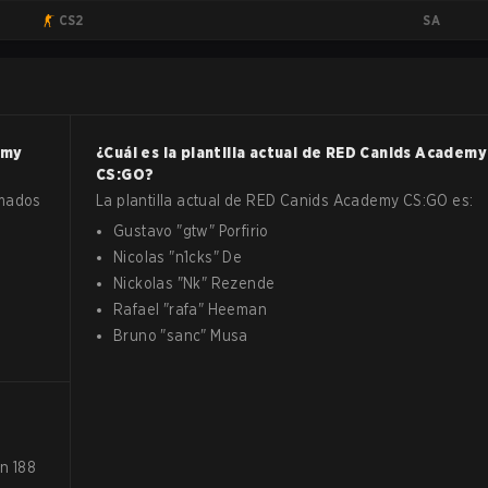
SA
CS2
emy
¿Cuál es la plantilla actual de
RED Canids Academy
CS:GO
?
amados
La plantilla actual de
RED Canids Academy
CS:GO
es:
Gustavo
"
gtw
"
Porfirio
Nicolas
"
n1cks
"
De
Nickolas
"
Nk
"
Rezende
Rafael
"
rafa
"
Heeman
Bruno
"
sanc
"
Musa
n 188