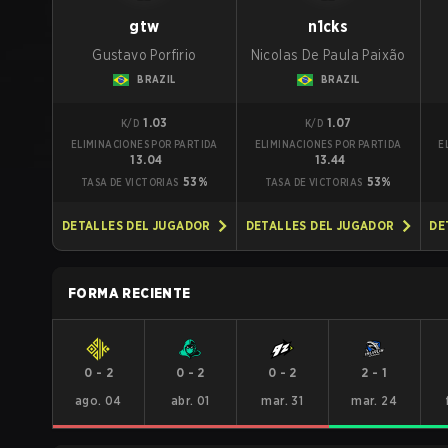
gtw
n1cks
Gustavo Porfirio
Nicolas De Paula Paixão
BRAZIL
BRAZIL
1.03
1.07
K/D
K/D
ELIMINACIONES POR PARTIDA
ELIMINACIONES POR PARTIDA
E
13.04
13.44
53%
53%
TASA DE VICTORIAS
TASA DE VICTORIAS
DETALLES DEL JUGADOR
DETALLES DEL JUGADOR
DE
FORMA RECIENTE
0
-
2
0
-
2
0
-
2
2
-
1
ago. 04
abr. 01
mar. 31
mar. 24