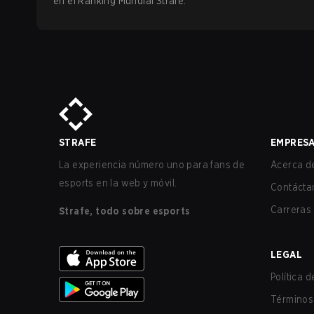
en el Ranking Mundial Strafe.
STRAFE
EMPRES
La experiencia número uno para fans de
Acerca de
esports en la web y móvil.
Contácta
Carreras
Strafe, todo sobre esports
LEGAL
Política 
Términos 