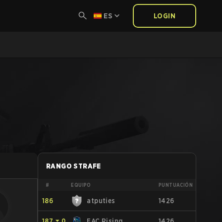
ES
LOGIN
RANGO STRAFE
#
EQUIPO
PUNTUACIÓN
186
atputies
1426
187
⏷
0
EAC Rising
1426