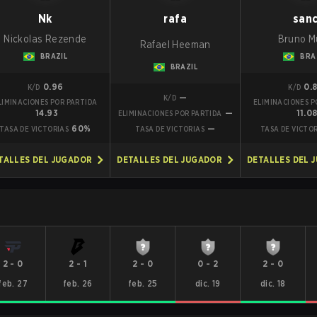
Nk
rafa
san
Nickolas Rezende
Bruno M
Rafael Heeman
BRAZIL
BRA
BRAZIL
0.96
0.
K/D
K/D
—
K/D
LIMINACIONES POR PARTIDA
ELIMINACIONES P
14.93
—
11.0
ELIMINACIONES POR PARTIDA
60%
—
TASA DE VICTORIAS
TASA DE VICTORIAS
TASA DE VICTO
TALLES DEL JUGADOR
DETALLES DEL JUGADOR
DETALLES DEL 
2
-
0
2
-
1
2
-
0
0
-
2
2
-
0
feb. 27
feb. 26
feb. 25
dic. 19
dic. 18