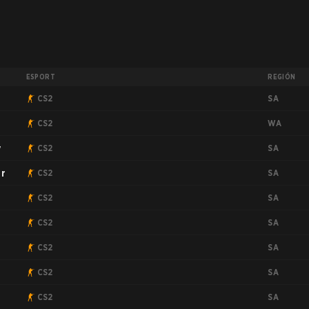
ESPORT
REGIÓN
SA
CS2
WA
CS2
SA
y
CS2
SA
er
CS2
SA
CS2
SA
CS2
SA
CS2
SA
CS2
SA
CS2