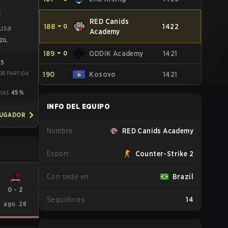
c
RED Canids
188
⏷
0
1422
usa
Academy
ZIL
189
⏷
0
ODDIK Academy
1421
85
OR PARTIDA
190
Kosovo
1421
8
45%
RIAS
INFO DEL EQUIPO
JUGADOR
Nombre
RED Canids Academy
Esport
Counter-Strike 2
Con sede en
Brazil
0
-
2
Seguidores
14
ago. 28