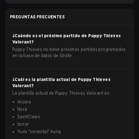
PREGUNTAS FRECUENTES
¿Cuándo es el próximo partido de
Puppy Thieves
Valorant
?
Puppy Thieves no tiene próximos partidas programados
en la base de datos de Strafe.
¿Cuál es la plantilla actual de
Puppy Thieves
Valorant
?
La plantilla actual de
Puppy Thieves
Valorant
es:
miyara
Nora
SaintClaws
terror
Yumi
"
zoriental
"
Kang