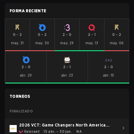
FORMA RECIENTE
0
-
2
0
-
2
2
-
0
2
-
1
0
-
2
may. 31
may. 30
may. 29
may. 13
may. 06
2
-
0
2
-
1
2
-
0
abr. 29
abr. 23
abr. 15
TORNEOS
FINALIZADO
2026 VCT: Game Changers North America
Stage 1
Valorant
15 abr. – 30 jun.
NA