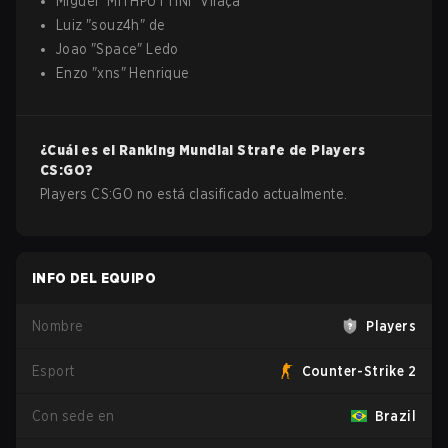
Miguel
"
MITHPUTTINI
"
Vilaça
Luiz
"
souz4h
"
de
Joao
"
Space
"
Ledo
Enzo
"
xns
"
Henrique
¿Cuál es el Ranking Mundial Strafe de
Players
CS:GO
?
Players CS:GO no está clasificado actualmente.
INFO DEL EQUIPO
Nombre
Players
Esport
Counter-Strike 2
Con sede en
Brazil