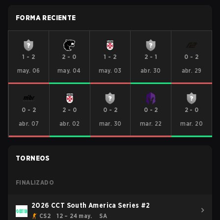
FORMA RECIENTE
1
-
2
2
-
0
1
-
2
2
-
1
0
-
2
may. 06
may. 04
may. 03
abr. 30
abr. 29
0
-
2
2
-
0
0
-
2
0
-
2
2
-
0
abr. 07
abr. 02
mar. 30
mar. 22
mar. 20
TORNEOS
FINALIZADO
2026 CCT South America Series #2
CS2
12 – 24 may.
SA