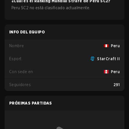
¿Cuál es el Ranking Mundial Strafe de
Peru
SC2
?
Peru SC2 no está clasificado actualmente.
INFO DEL EQUIPO
Nombre
Peru
Esport
StarCraft II
Con sede en
Peru
Seguidores
291
PRÓXIMAS PARTIDAS