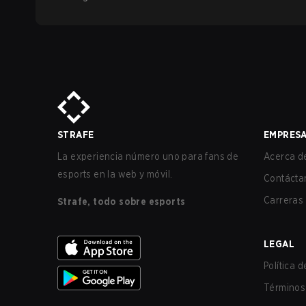
STRAFE
EMPRES
La experiencia número uno para fans de
Acerca de
esports en la web y móvil.
Contácta
Carreras
Strafe, todo sobre esports
LEGAL
Política 
Términos 