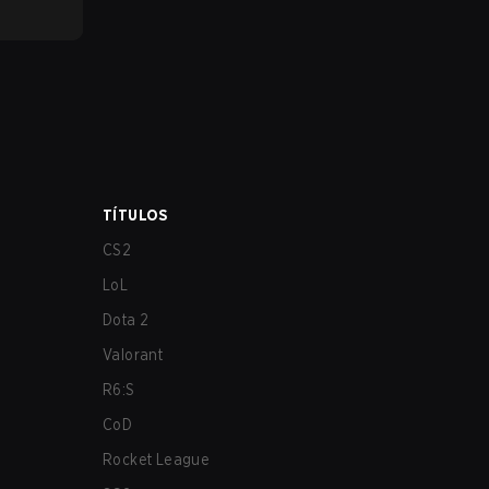
TÍTULOS
CS2
LoL
Dota 2
Valorant
R6:S
CoD
Rocket League