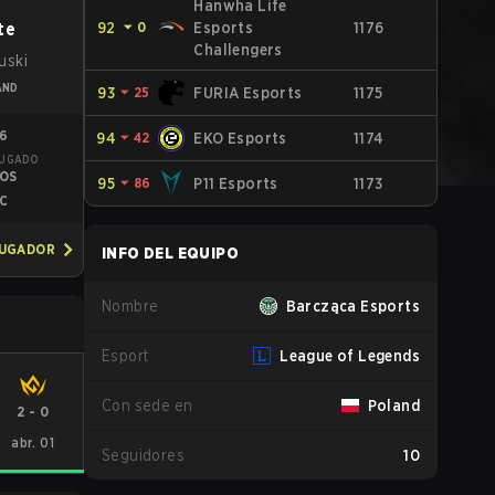
Hanwha Life
te
92
⏷
0
Esports
1176
Challengers
uski
AND
93
⏷
25
FURIA Esports
1175
76
94
⏷
42
EKO Esports
1174
JUGADO
IOS
95
⏷
86
P11 Esports
1173
C
JUGADOR
INFO DEL EQUIPO
Nombre
Barcząca Esports
Esport
League of Legends
Con sede en
Poland
2
-
0
abr. 01
Seguidores
10