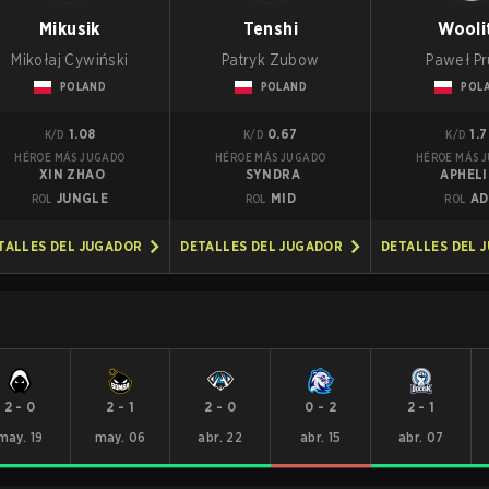
Mikusik
Tenshi
Wooli
Mikołaj Cywiński
Patryk Zubow
Paweł Pr
POLAND
POLAND
POL
1.08
0.67
1.
K/D
K/D
K/D
HÉROE MÁS JUGADO
HÉROE MÁS JUGADO
HÉROE MÁS 
XIN ZHAO
SYNDRA
APHEL
JUNGLE
MID
AD
ROL
ROL
ROL
TALLES DEL JUGADOR
DETALLES DEL JUGADOR
DETALLES DEL 
2
-
0
2
-
1
2
-
0
0
-
2
2
-
1
may. 19
may. 06
abr. 22
abr. 15
abr. 07