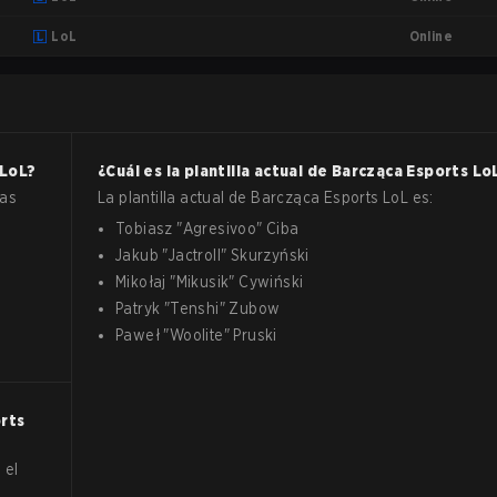
Online
LoL
LoL
?
¿Cuál es la plantilla actual de
Barcząca Esports
Lo
las
La plantilla actual de
Barcząca Esports
LoL
es:
Tobiasz
"
Agresivoo
"
Ciba
Jakub
"
Jactroll
"
Skurzyński
Mikołaj
"
Mikusik
"
Cywiński
Patryk
"
Tenshi
"
Zubow
Paweł
"
Woolite
"
Pruski
rts
 el