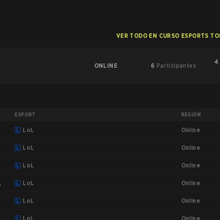
VER TODO EN CURSO ESPORTS T
4
ONLINE
6
Participantes
ESPORT
REGIÓN
Online
LoL
Online
LoL
Online
LoL
Online
LoL
Online
e
LoL
Online
LoL