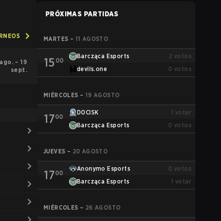
PRÓXIMAS PARTIDAS
ORNEOS
MARTES
–
11 AGOSTO
Barcząca Esports
2
votos
15
00
 ago. – 19
devils.one
0
votos
sept.
MIÉRCOLES
–
19 AGOSTO
DOCISK
1
votar
17
00
Barcząca Esports
0
votos
JUEVES
–
20 AGOSTO
Anonymo Esports
0
votos
17
00
Barcząca Esports
1
votar
MIÉRCOLES
–
26 AGOSTO