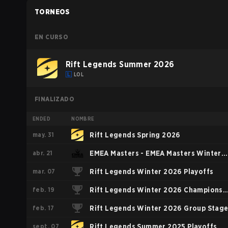
TORNEOS
EN CURSO
Rift Legends Summer 2026
LOL
FINALIZADO
ENDED
NOMBRE
may. 31
Rift Legends Spring 2026
abr. 21
EMEA Masters - EMEA Masters Winter
mar. 07
2026
Rift Legends Winter 2026 Playoffs
feb. 19
Rift Legends Winter 2026 Champions
feb. 17
Group
Rift Legends Winter 2026 Group Stag
sept. 07
Rift Legends Summer 2025 Playoffs