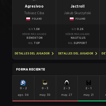
Agresivoo
Jactroll
Tobiasz Ciba
Jakub Skurzyński
POLAND
POLAND
1.08
0.26
K/D
K/D
HÉROE MÁS JUGADO
HÉROE MÁS JUGADO
RENEKTON
NAUTILUS
TOP
SUPPORT
ROL
ROL
DETALLES DEL JUGADOR
DETALLES DEL JUGADOR
DE
FORMA RECIENTE
0
-
2
0
-
3
2
-
3
2
-
1
ago. 04
may. 30
may. 27
may. 21