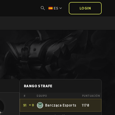
ES
LOGIN
RANGO STRAFE
#
EQUIPO
PUNTUACIÓN
91
⏷
0
Barcząca Esports
1178