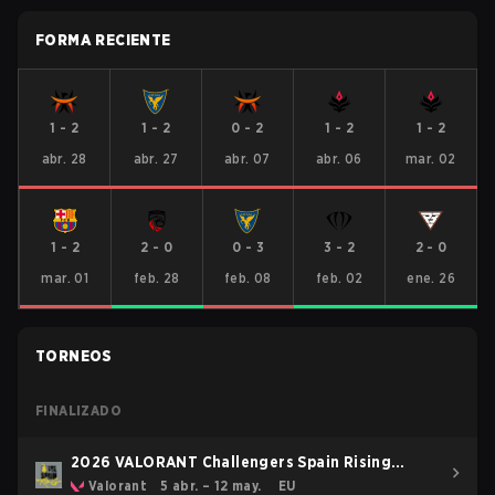
FORMA RECIENTE
1
-
2
1
-
2
0
-
2
1
-
2
1
-
2
abr. 28
abr. 27
abr. 07
abr. 06
mar. 02
1
-
2
2
-
0
0
-
3
3
-
2
2
-
0
mar. 01
feb. 28
feb. 08
feb. 02
ene. 26
TORNEOS
FINALIZADO
2026 VALORANT Challengers Spain Rising
Stage 3
Valorant
5 abr. – 12 may.
EU