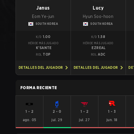
Janus
Lucy
Eom Ye-jun
Hyun Soo-hoon
SOUTH KOREA
SOUTH KOREA
1.00
1.58
K/D
K/D
HÉROE MÁS JUGADO
HÉROE MÁS JUGADO
K'SANTE
EZREAL
TOP
ADC
ROL
ROL
DETALLES DEL JUGADOR
DETALLES DEL JUGADOR
DE
FORMA RECIENTE
1
-
2
2
-
0
1
-
2
1
-
3
ago. 05
jul. 29
jul. 27
jun. 18