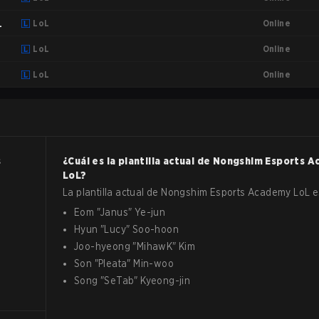
Online
-
LoL
Online
LoL
Online
LoL
s
¿Cuál es la plantilla actual de
Nongshim Esports A
LoL
?
La plantilla actual de
Nongshim Esports Academy
LoL
e
Eom
"
Janus
"
Ye-jun
Hyun
"
Lucy
"
Soo-hoon
Joo-hyeong
"
MihawK
"
Kim
Son
"
Pleata
"
Min-woo
Song
"
SeTab
"
Kyeong-jin