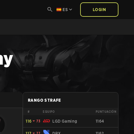
ES
LOGIN
my
RANGO STRAFE
#
EQUIPO
PUNTUACIÓN
116
⏷
73
LGD Gaming
1164
117
⏷
77
DRX
1162