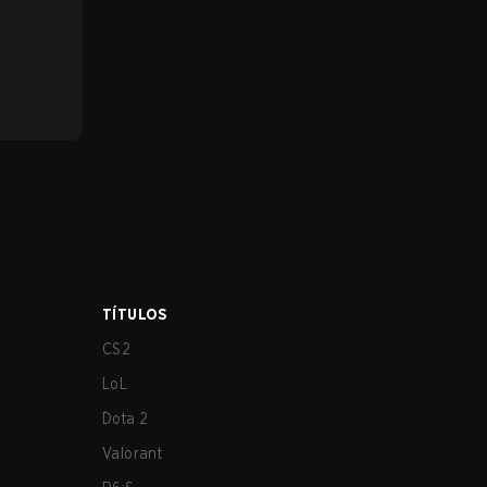
TÍTULOS
CS2
LoL
Dota 2
Valorant