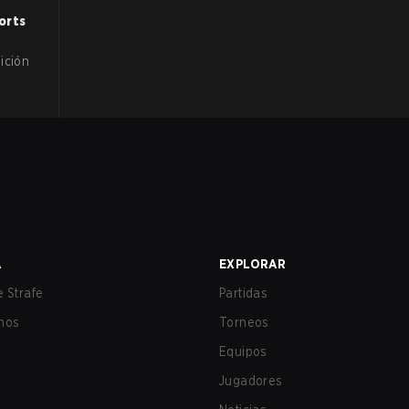
orts
ición
A
EXPLORAR
 Strafe
Partidas
nos
Torneos
Equipos
Jugadores