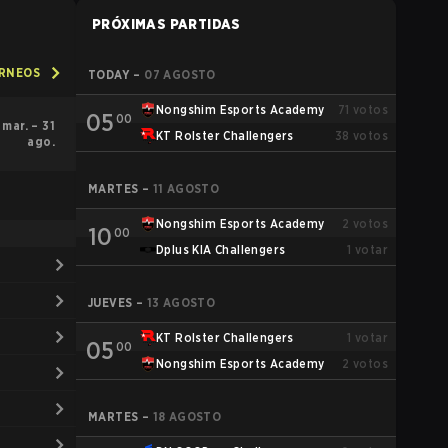
PRÓXIMAS PARTIDAS
ORNEOS
TODAY
–
07 AGOSTO
Nongshim Esports Academy
71
votos
05
00
 mar. – 31
KT Rolster Challengers
38
votos
ago.
MARTES
–
11 AGOSTO
Nongshim Esports Academy
2
votos
10
00
Dplus KIA Challengers
1
votar
JUEVES
–
13 AGOSTO
KT Rolster Challengers
1
votar
05
00
Nongshim Esports Academy
2
votos
MARTES
–
18 AGOSTO