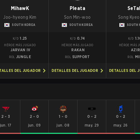
MihawK
Pleata
SeTa
Joo-hyeong Kim
Son Min-woo
Song Kyeo
SOUTH KOREA
SOUTH KOREA
SOUTH 
1.25
0.74
1.
K/D
K/D
K/D
HÉROE MÁS JUGADO
HÉROE MÁS JUGADO
HÉROE MÁS 
JARVAN IV
RAKAN
AZI
JUNGLE
SUPPORT
MI
ROL
ROL
ROL
TALLES DEL JUGADOR
DETALLES DEL JUGADOR
DETALLES DEL 
2
-
3
2
-
0
1
-
0
0
-
2
0
-
2
jun. 17
jun. 09
jun. 08
may. 29
may. 26