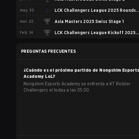
may. 30
LCK Challengers League 2025 Rounds 1
mar. 22
2
Asia Masters 2025 Swiss Stage 1
feb. 14
LCK Challengers League Kickoff 2025
Play-In
PREGUNTAS FRECUENTES
¿Cuándo es el próximo partido de
Nongshim Esport
Academy
LoL
?
Nongshim Esports Academy se enfrenta a KT Rolster
Challengers el today a las 05:00.