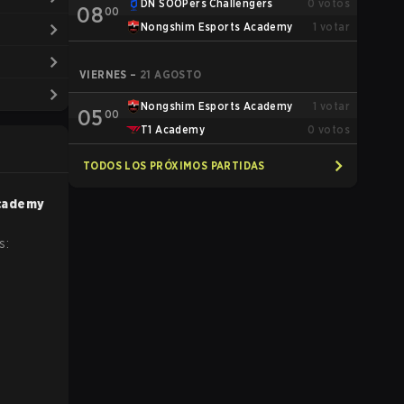
DN SOOPers Challengers
0
votos
08
00
Nongshim Esports Academy
1
votar
VIERNES
–
21 AGOSTO
Nongshim Esports Academy
1
votar
05
00
T1 Academy
0
votos
TODOS LOS PRÓXIMOS PARTIDAS
cademy
s: