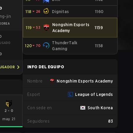
b
118
⏷
26
Dignitas
1160
ng-jin
KOREA
Nongshim Esports
119
⏷
53
1159
Academy
10
ThunderTalk
JUGADO
120
⏷
70
1158
R
Gaming
D
INFO DEL EQUIPO
JUGADOR
Nombre
Nongshim Esports Academy
Esport
League of Legends
Con sede en
South Korea
2
-
0
may. 21
Seguidores
83