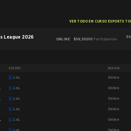
VER TODO EN CURSO ESPORTS T
rs League 2026
30
ONLINE
$56,500
10
Participantes
ESPORT
REGIÓN
Online
LoL
Online
LoL
Online
LoL
Online
LoL
Online
LoL
Online
LoL