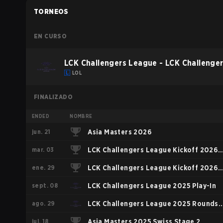
TORNEOS
EN CURSO
LCK Challengers League - LCK Challenge
LOL
FINALIZADO
ENDED
NOMBRE
jun. 21
Asia Masters 2026
mar. 03
LCK Challengers League Kickoff 2026
ene. 29
Playoffs
LCK Challengers League Kickoff 2026
sept. 08
Group Stage
LCK Challengers League 2025 Play-In
ago. 29
LCK Challengers League 2025 Rounds
jul. 18
3-5 - Trial Group
Asia Masters 2025 Swiss Stage 2