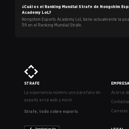
¿Cuál es el Ranking Mundial Strafe de
Nongshim Esp
Academy
LoL
?
Nongshim Esports Academy LoL tiene actualmente la pos
119 en el Ranking Mundial Strafe.
STRAFE
EMPRES
La experiencia número uno para fans de
Acerca de
esports en la web y móvil.
Contácta
Carreras
Strafe, todo sobre esports