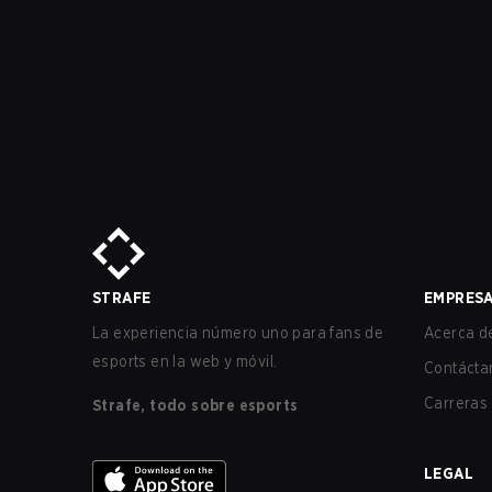
STRAFE
EMPRES
La experiencia número uno para fans de
Acerca de
esports en la web y móvil.
Contácta
Carreras
Strafe, todo sobre esports
LEGAL