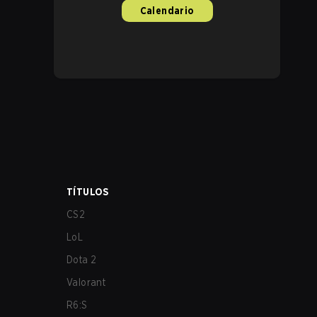
Calendario
TÍTULOS
CS2
LoL
Dota 2
Valorant
R6:S