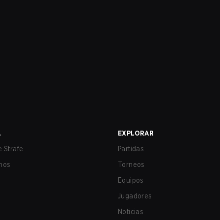
A
EXPLORAR
 Strafe
Partidas
nos
Torneos
Equipos
Jugadores
Noticias