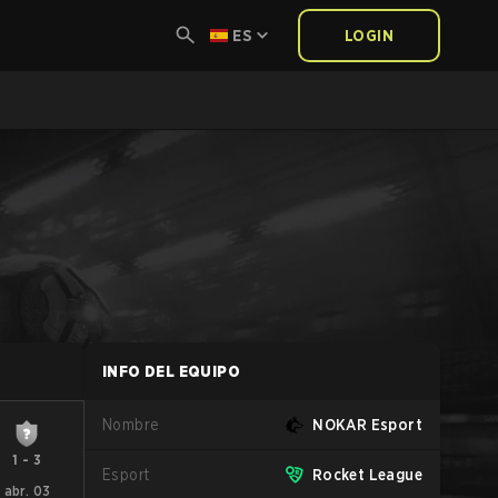
ES
LOGIN
INFO DEL EQUIPO
Nombre
NOKAR Esport
1
-
3
Esport
Rocket League
abr. 03