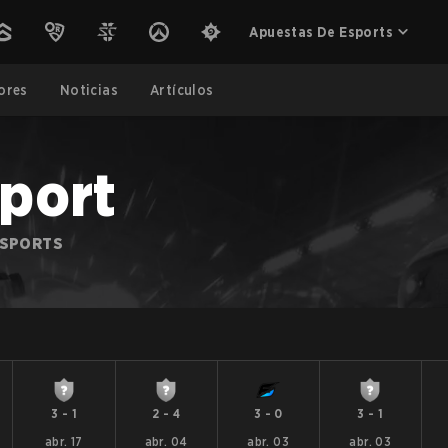
Apuestas De Esports
ores
Noticias
Artículos
port
ESPORTS
3
-
1
2
-
4
3
-
0
3
-
1
abr. 17
abr. 04
abr. 03
abr. 03