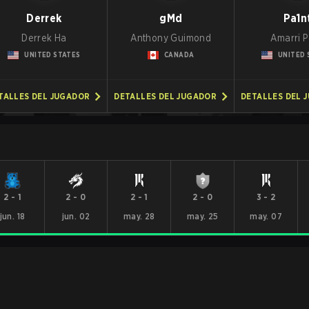
Derrek
gMd
Pa1n
Derrek Ha
Anthony Guimond
Amarri 
UNITED STATES
CANADA
UNITED 
TALLES DEL JUGADOR
DETALLES DEL JUGADOR
DETALLES DEL 
2
-
1
2
-
0
2
-
1
2
-
0
3
-
2
jun. 18
jun. 02
may. 28
may. 25
may. 07