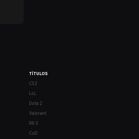
TÍTULOS
CS2
LoL
Dota 2
Valorant
R6:S
CoD