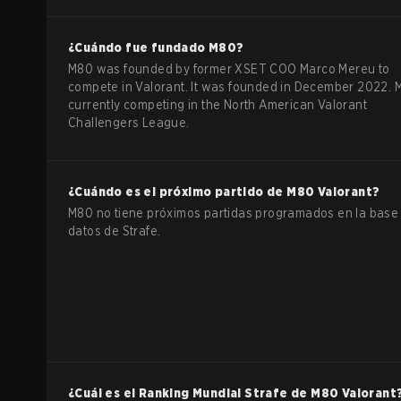
¿Cuándo fue fundado
M80
?
M80 was founded by former XSET COO Marco Mereu to
compete in Valorant. It was founded in December 2022. 
currently competing in the North American Valorant
Challengers League.
¿Cuándo es el próximo partido de
M80
Valorant
?
M80 no tiene próximos partidas programados en la base
datos de Strafe.
¿Cuál es el Ranking Mundial Strafe de
M80
Valorant