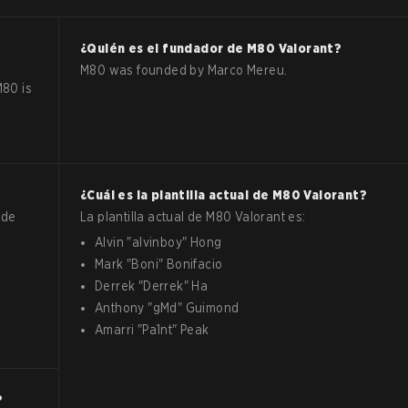
¿Quién es el fundador de
M80
Valorant
?
M80 was founded by Marco Mereu.
M80 is
¿Cuál es la plantilla actual de
M80
Valorant
?
 de
La plantilla actual de
M80
Valorant
es:
Alvin
"
alvinboy
"
Hong
Mark
"
Boni
"
Bonifacio
Derrek
"
Derrek
"
Ha
Anthony
"
gMd
"
Guimond
Amarri
"
Pa1nt
"
Peak
?