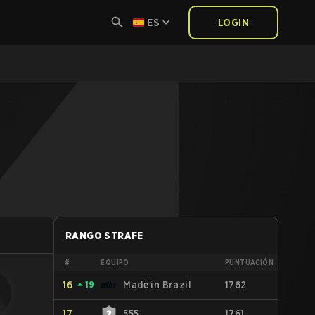
ES
LOGIN
RANGO STRAFE
#
EQUIPO
PUNTUACIÓN
16
⏶
19
Made in Brazil
1762
17
555
1761