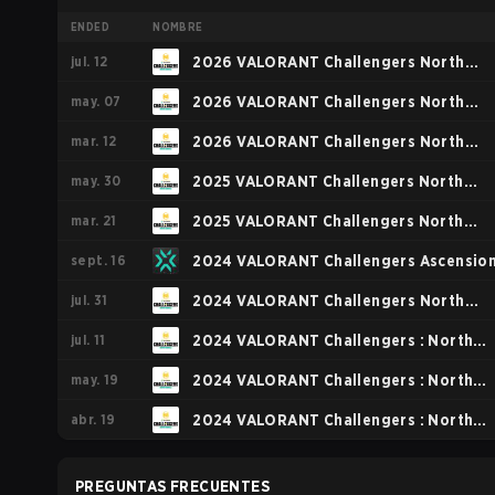
ENDED
NOMBRE
jul. 12
2026 VALORANT Challengers North
may. 07
America: Stage 3
2026 VALORANT Challengers North
mar. 12
America: Stage 2
2026 VALORANT Challengers North
may. 30
America: Stage 1
2025 VALORANT Challengers North
mar. 21
America: Stage 2
2025 VALORANT Challengers North
sept. 16
America: Stage 1
2024 VALORANT Challengers Ascension
jul. 31
Americas
2024 VALORANT Challengers North
jul. 11
America Playoffs
2024 VALORANT Challengers : North
may. 19
America Split 2
2024 VALORANT Challengers : North
abr. 19
America: Mid-Season Cup
2024 VALORANT Challengers : North
America Split 1
PREGUNTAS FRECUENTES