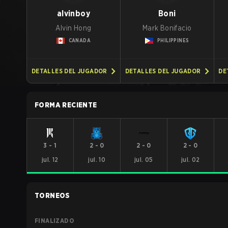
alvinboy
Boni
Alvin Hong
Mark Bonifacio
CANADA
PHILIPPINES
DETALLES DEL JUGADOR
DETALLES DEL JUGADOR
DE
FORMA RECIENTE
3
-
1
2
-
0
2
-
0
2
-
0
jul. 12
jul. 10
jul. 05
jul. 02
TORNEOS
FINALIZADO