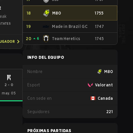
t
18
M80
1755
Peak
STATES
19
Made in Brazil GC
1747
20
⏶
6
Team Heretics
1745
JUGADOR
INFO DEL EQUIPO
Nombre
M80
2
-
0
Esport
Valorant
may. 05
Con sede en
Canada
Seguidores
221
PRÓXIMAS PARTIDAS