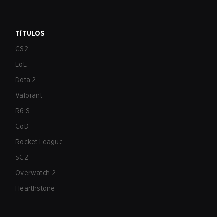
TÍTULOS
CS2
LoL
Dota 2
Valorant
R6:S
CoD
Rocket League
SC2
Overwatch 2
Hearthstone