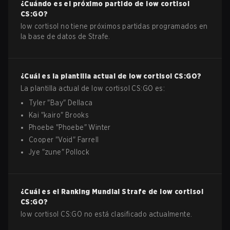
¿Cuándo es el próximo partido de
low cortisol
CS:GO
?
low cortisol no tiene próximos partidas programados en
la base de datos de Strafe.
¿Cuál es la plantilla actual de
low cortisol
CS:GO
?
La plantilla actual de
low cortisol
CS:GO
es:
Tyler
"
Bay
"
Dellaca
Kai
"
kairo
"
Brooks
Phoebe
"
Phoebe
"
Winter
Cooper
"
Void
"
Farrell
Jye
"
zune
"
Pollock
¿Cuál es el Ranking Mundial Strafe de
low cortisol
CS:GO
?
low cortisol CS:GO no está clasificado actualmente.