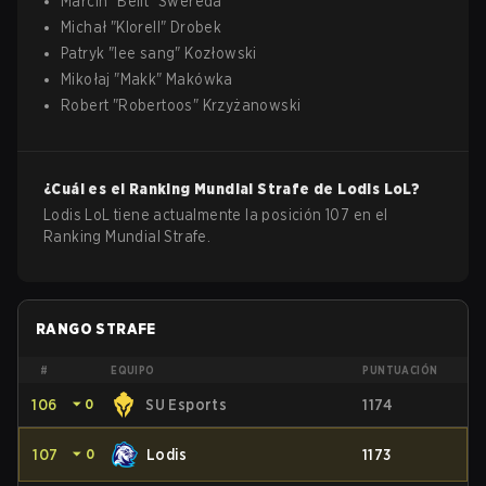
Marcin
"
Belit
"
Swereda
Michał
"
Klorell
"
Drobek
Patryk
"
lee sang
"
Kozłowski
Mikołaj
"
Makk
"
Makówka
Robert
"
Robertoos
"
Krzyżanowski
¿Cuál es el Ranking Mundial Strafe de
Lodis
LoL
?
Lodis LoL tiene actualmente la posición 107 en el
Ranking Mundial Strafe.
RANGO STRAFE
#
EQUIPO
PUNTUACIÓN
106
⏷
0
SU Esports
1174
107
⏷
0
Lodis
1173