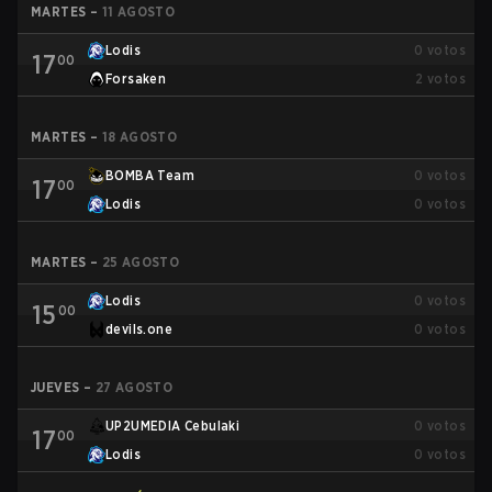
MARTES
–
11 AGOSTO
Lodis
0
votos
17
00
Forsaken
2
votos
MARTES
–
18 AGOSTO
BOMBA Team
0
votos
17
00
Lodis
0
votos
MARTES
–
25 AGOSTO
Lodis
0
votos
15
00
devils.one
0
votos
JUEVES
–
27 AGOSTO
UP2UMEDIA Cebulaki
0
votos
17
00
Lodis
0
votos