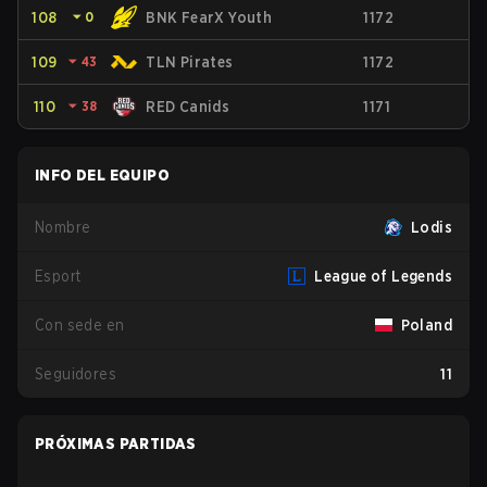
108
⏷
0
BNK FearX Youth
1172
109
⏷
43
TLN Pirates
1172
110
⏷
38
RED Canids
1171
INFO DEL EQUIPO
Nombre
Lodis
Esport
League of Legends
Con sede en
Poland
Seguidores
11
PRÓXIMAS PARTIDAS