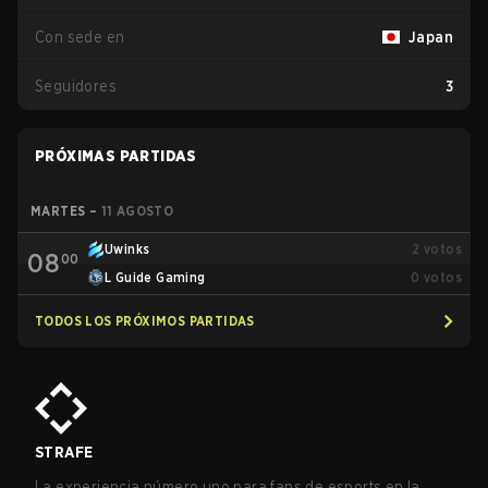
Con sede en
Japan
Seguidores
3
PRÓXIMAS PARTIDAS
MARTES
–
11 AGOSTO
Uwinks
2
votos
08
00
L Guide Gaming
0
votos
TODOS LOS PRÓXIMOS PARTIDAS
STRAFE
La experiencia número uno para fans de esports en la