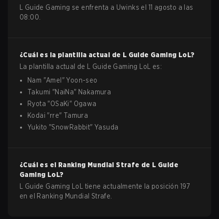
L Guide Gaming se enfrenta a Uwinks el 11 agosto a las
08:00.
¿Cuál es la plantilla actual de
L Guide Gaming
LoL
?
La plantilla actual de
L Guide Gaming
LoL
es:
Nam
"
Amel
"
Yoon-seo
Takumi
"
NaiNa
"
Nakamura
Ryota
"
OSaKi
"
Ogawa
Kodai
"
rre
"
Tamura
Yukito
"
SnowRabbit
"
Yasuda
¿Cuál es el Ranking Mundial Strafe de
L Guide
Gaming
LoL
?
L Guide Gaming LoL tiene actualmente la posición 197
en el Ranking Mundial Strafe.