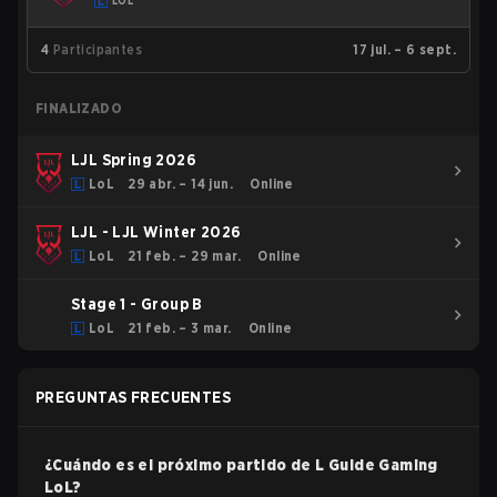
LOL
4
Participantes
17 jul. – 6 sept.
FINALIZADO
LJL Spring 2026
LoL
29 abr. – 14 jun.
Online
LJL - LJL Winter 2026
LoL
21 feb. – 29 mar.
Online
Stage 1 - Group B
LoL
21 feb. – 3 mar.
Online
PREGUNTAS FRECUENTES
¿Cuándo es el próximo partido de
L Guide Gaming
LoL
?