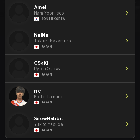
Amel
Nam Yoon-seo
SOUTH KOREA
NaiNa
Takumi Nakamura
JAPAN
OSaKi
Ryota Ogawa
JAPAN
rre
Kodai Tamura
JAPAN
SnowRabbit
Yukito Yasuda
JAPAN