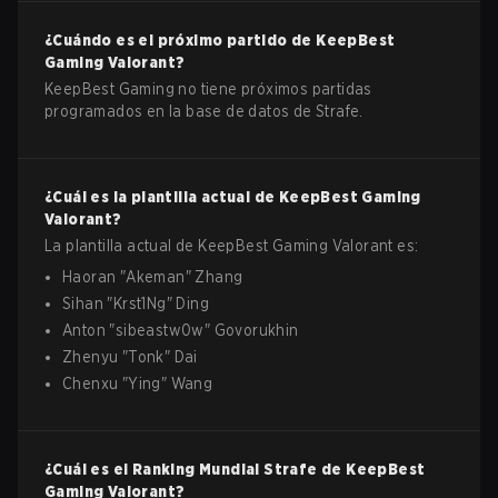
¿Cuándo es el próximo partido de
KeepBest
Gaming
Valorant
?
KeepBest Gaming no tiene próximos partidas
programados en la base de datos de Strafe.
¿Cuál es la plantilla actual de
KeepBest Gaming
Valorant
?
La plantilla actual de
KeepBest Gaming
Valorant
es:
Haoran
"
Akeman
"
Zhang
Sihan
"
Krst1Ng
"
Ding
Anton
"
sibeastw0w
"
Govorukhin
Zhenyu
"
Tonk
"
Dai
Chenxu
"
Ying
"
Wang
¿Cuál es el Ranking Mundial Strafe de
KeepBest
Gaming
Valorant
?