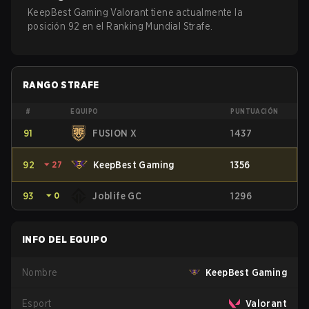
KeepBest Gaming Valorant tiene actualmente la
posición 92 en el Ranking Mundial Strafe.
RANGO STRAFE
#
EQUIPO
PUNTUACIÓN
91
FUSION X
1437
92
⏷
27
KeepBest Gaming
1356
93
⏷
0
Joblife GC
1296
INFO DEL EQUIPO
Nombre
KeepBest Gaming
Esport
Valorant