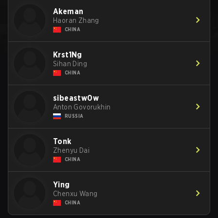
Akeman
Haoran Zhang
CHINA
Krst1Ng
Sihan Ding
CHINA
sibeastw0w
Anton Govorukhin
RUSSIA
Tonk
Zhenyu Dai
CHINA
Ying
Chenxu Wang
CHINA