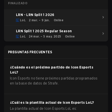
FINALIZADO
LRN - LRN Split 1 2026
LoL
2 mar. – 9 jun.
Online
LRN Split 1 2025 Regular Season
LoL
24 mar. – 5 may. 2025
Online
PREGUNTAS FRECUENTES
¿Cuándo es el próximo partido de
Icon Esports
LoL
?
Icon Esports no tiene próximos partidas programados
en la base de datos de Strafe.
¿Cuál es la plantilla actual de
Icon Esports
LoL
?
La plantilla actual de
Icon Esports
LoL
es: