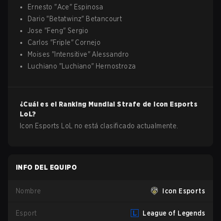
Ernesto
"
Ace
"
Espinosa
Dario
"
Betatwinz
"
Betancourt
Jose
"
Feng
"
Sergio
Carlos
"
Friple
"
Cornejo
Moises
"
Intensitive
"
Alessandro
Luchiano
"
Luchiano
"
Hernostroza
¿Cuál es el Ranking Mundial Strafe de
Icon Esports
LoL
?
Icon Esports LoL no está clasificado actualmente.
INFO DEL EQUIPO
Nombre
Icon Esports
Esport
League of Legends