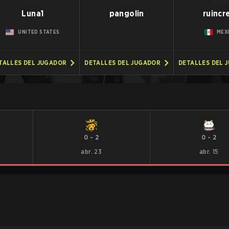
Luna1
pangolin
ruincr
UNITED STATES
MEX
TALLES DEL JUGADOR
DETALLES DEL JUGADOR
DETALLES DEL 
0
-
2
0
-
2
abr. 23
abr. 15