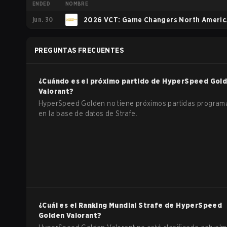
ENDED
NOMBRE
jun. 30
2026 VCT: Game Changers North Americ
Stage 1
PREGUNTAS FRECUENTES
¿Cuándo es el próximo partido de
HyperSpeed Gol
Valorant
?
HyperSpeed Golden no tiene próximos partidas progra
en la base de datos de Strafe.
¿Cuál es el Ranking Mundial Strafe de
HyperSpeed
Golden
Valorant
?