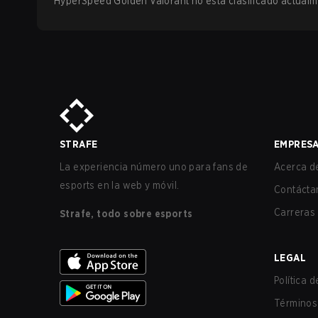
HyperSpeed Golden Valorant no está clasificado actualm
STRAFE
EMPRES
La experiencia número uno para fans de
Acerca de
esports en la web y móvil.
Contácta
Carreras
Strafe, todo sobre esports
LEGAL
Política 
Términos 