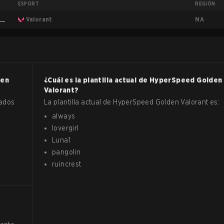
ESPORT
REGIÓN
NA
a
Valorant
den
¿Cuál es la plantilla actual de
HyperSpeed Golden
Valorant
?
mados
La plantilla actual de
HyperSpeed Golden
Valorant
es:
always
lovergirl
Luna1
pangolin
ruincrest