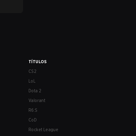
TÍTULOS
CS2
LoL
Dota 2
Valorant
R6:S
CoD
Rocket League