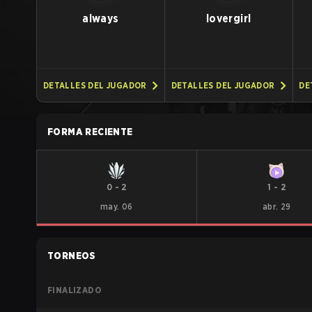
always
lovergirl
DETALLES DEL JUGADOR
DETALLES DEL JUGADOR
DE
FORMA RECIENTE
0
-
2
1
-
2
may. 06
abr. 29
TORNEOS
FINALIZADO