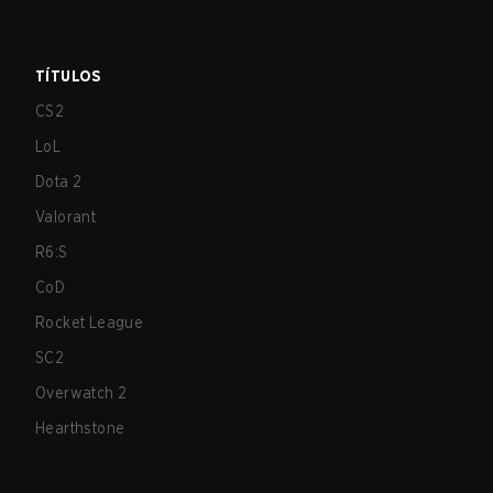
TÍTULOS
CS2
LoL
Dota 2
Valorant
R6:S
CoD
Rocket League
SC2
Overwatch 2
Hearthstone