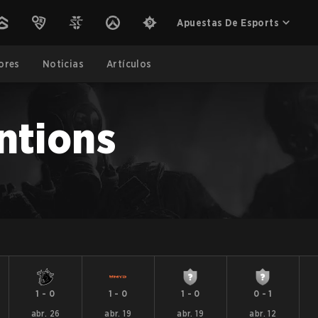
Apuestas De Esports
ores
Noticias
Artículos
ntions
1
-
0
1
-
0
1
-
0
0
-
1
abr. 26
abr. 19
abr. 19
abr. 12