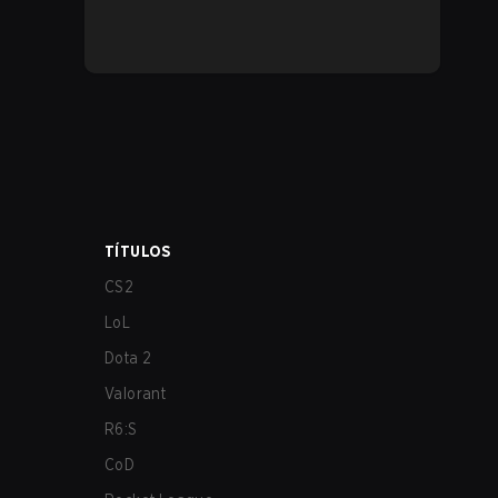
TÍTULOS
CS2
LoL
Dota 2
Valorant
R6:S
CoD