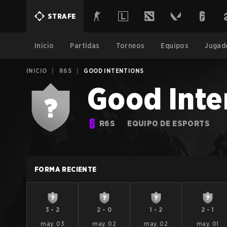
STRAFE
Inicio
Partidas
Torneos
Equipos
Jugad
INICIO
|
R6S
|
GOOD INTENTIONS
Good Inte
R6S
EQUIPO DE ESPORTS
FORMA RECIENTE
3
-
2
2
-
0
1
-
2
2
-
1
may. 03
may. 02
may. 02
may. 01