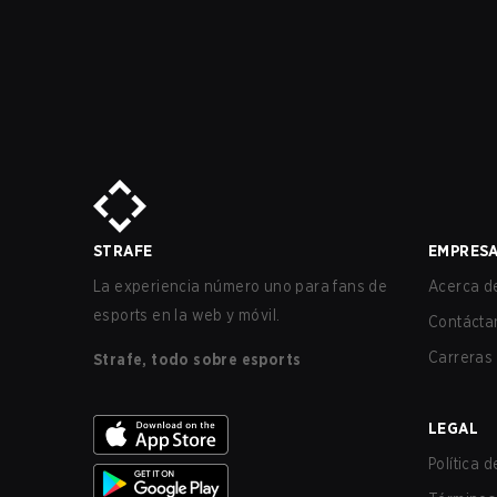
STRAFE
EMPRES
La experiencia número uno para fans de
Acerca de
esports en la web y móvil.
Contácta
Carreras
Strafe, todo sobre esports
LEGAL
Política 