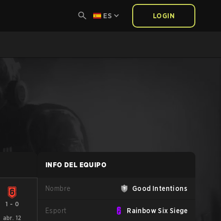
ES
LOGIN
INFO DEL EQUIPO
Nombre
Good Intentions
1
-
0
Esport
Rainbow Six Siege
abr. 12