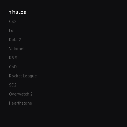
TÍTULOS
CS2
LoL
Dota 2
Valorant
R6:S
CoD
Rocket League
SC2
Overwatch 2
Hearthstone