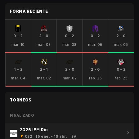
FORMA RECIENTE
0
-
2
2
-
0
0
-
2
0
-
2
2
-
0
mar. 10
mar. 09
mar. 08
mar. 06
mar. 05
1
-
2
2
-
1
2
-
0
2
-
0
0
-
2
mar. 04
mar. 02
mar. 02
feb. 26
feb. 25
TORNEOS
FINALIZADO
2026 IEM Rio
CS2
16 ene. – 19 abr.
SA