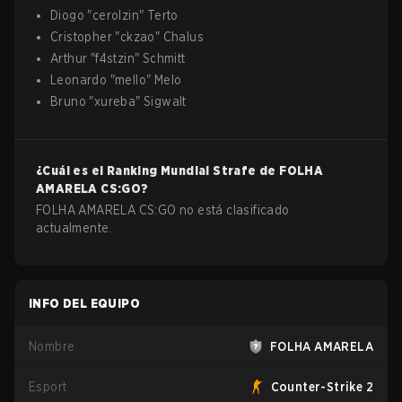
Diogo
"
cerolzin
"
Terto
Cristopher
"
ckzao
"
Chalus
Arthur
"
f4stzin
"
Schmitt
Leonardo
"
mello
"
Melo
Bruno
"
xureba
"
Sigwalt
¿Cuál es el Ranking Mundial Strafe de
FOLHA
AMARELA
CS:GO
?
FOLHA AMARELA CS:GO no está clasificado
actualmente.
INFO DEL EQUIPO
Nombre
FOLHA AMARELA
Esport
Counter-Strike 2