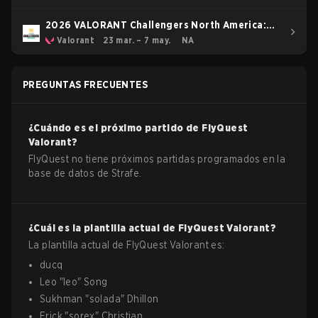
2026 VALORANT Challengers North America:
Stage 2
Valorant
23 mar. – 7 may.
NA
PREGUNTAS FRECUENTES
¿Cuándo es el próximo partido de
FlyQuest
Valorant
?
FlyQuest no tiene próximos partidas programados en la
base de datos de Strafe.
¿Cuál es la plantilla actual de
FlyQuest
Valorant
?
La plantilla actual de
FlyQuest
Valorant
es:
ducq
Leo
"
leo
"
Song
Sukhman
"
solada
"
Dhillon
Erick
"
sorex
"
Christian