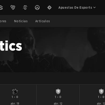
Apuestas De Esports
ores
Noticias
Artículos
tics
1
-
0
1
-
0
1
-
0
abr. 19
abr. 12
abr. 1