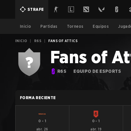
STRAFE
Inicio
Partidas
Torneos
Equipos
Jugad
INICIO
|
R6S
|
FANS OF ATTICS
Fans of At
R6S
EQUIPO DE ESPORTS
FORMA RECIENTE
0
-
1
0
-
1
abr. 26
abr. 19