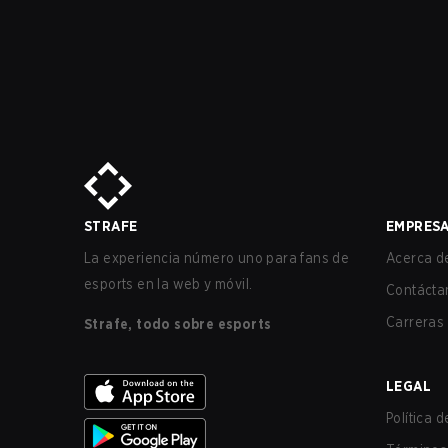
STRAFE
EMPRES
La experiencia número uno para fans de
Acerca de
esports en la web y móvil.
Contácta
Carreras
Strafe, todo sobre esports
LEGAL
Política 