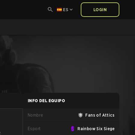
ES
LOGIN
INFO DEL EQUIPO
Nombre
Fans of Attics
Esport
Rainbow Six Siege
2