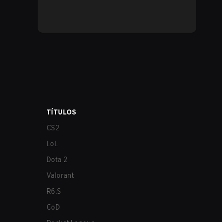
TÍTULOS
CS2
LoL
Dota 2
Valorant
R6:S
CoD