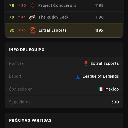
78
⏷
30
Project Conquerors
1198
79
⏷
43
The Ruddy Sack
1196
80
⏷
75
Estral Esports
1195
INFO DEL EQUIPO
Nombre
Estral Esports
Esport
League of Legends
Con sede en
Mexico
Seguidores
500
PRÓXIMAS PARTIDAS