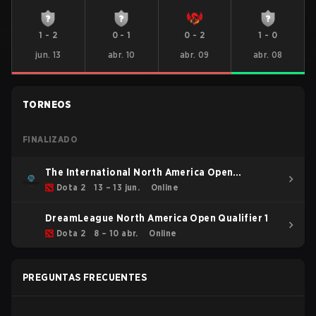
1
-
2
0
-
1
0
-
2
1
-
0
jun. 13
abr. 10
abr. 09
abr. 08
TORNEOS
FINALIZADO
The International North America Open
Qualifier 2
Dota 2
13 – 13 jun.
Online
DreamLeague North America Open Qualifier 1
Dota 2
8 – 10 abr.
Online
PREGUNTAS FRECUENTES