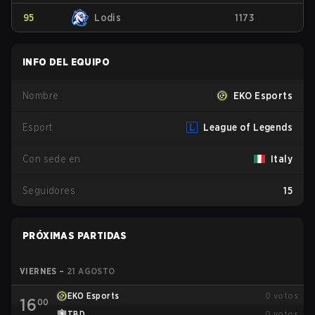
95
Lodis
1173
INFO DEL EQUIPO
Nombre
EKO Esports
Esport
League of Legends
Con sede en
Italy
Seguidores
15
PRÓXIMAS PARTIDAS
VIERNES
–
21 AGOSTO
EKO Esports
0
votos
16
00
TBD
0
votos