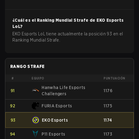
¿Cuál es el Ranking Mundial Strafe de
EKO Esports
LoL
?
EKO Esports LoL tiene actualmente la posición 93 en el
Ranking Mundial Strafe.
RANGO STRAFE
#
EQUIPO
PUNTUACIÓN
Hanwha Life Esports
91
1176
Challengers
92
FURIA Esports
1175
93
EKO Esports
1174
94
P11 Esports
1173