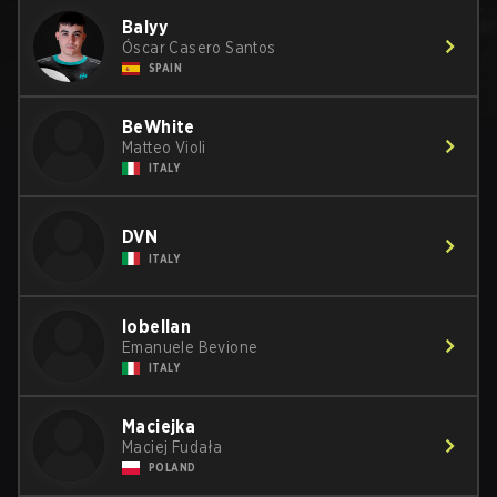
Balyy
Óscar Casero Santos
SPAIN
BeWhite
Matteo Violi
ITALY
DVN
ITALY
lobellan
Emanuele Bevione
ITALY
Maciejka
Maciej Fudała
POLAND