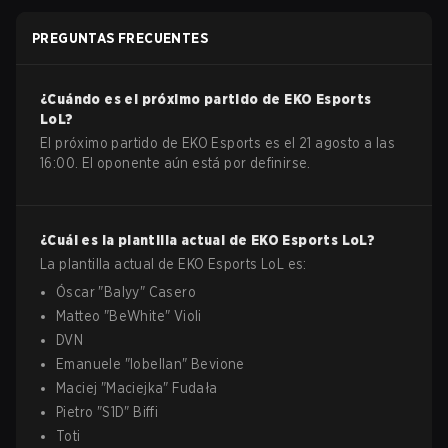
PREGUNTAS FRECUENTES
¿Cuándo es el próximo partido de
EKO Esports
LoL
?
El próximo partido de EKO Esports es el 21 agosto a las
16:00. El oponente aún está por definirse.
¿Cuál es la plantilla actual de
EKO Esports
LoL
?
La plantilla actual de
EKO Esports
LoL
es:
Óscar
"
Balyy
"
Casero
Matteo
"
BeWhite
"
Violi
DVN
Emanuele
"
lobellan
"
Bevione
Maciej
"
Maciejka
"
Fudała
Pietro
"
S1D
"
Biffi
Toti