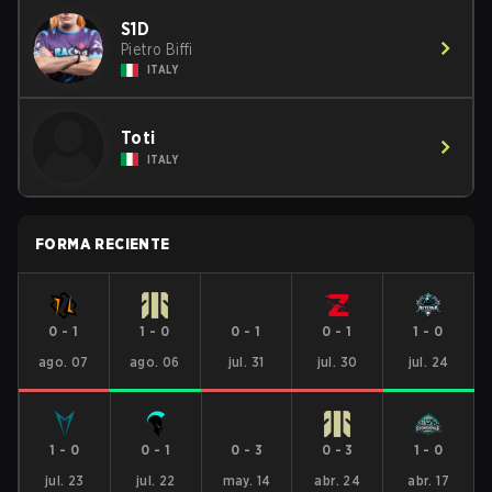
S1D
Pietro Biffi
ITALY
Toti
ITALY
FORMA RECIENTE
0
-
1
1
-
0
0
-
1
0
-
1
1
-
0
ago. 07
ago. 06
jul. 31
jul. 30
jul. 24
1
-
0
0
-
1
0
-
3
0
-
3
1
-
0
jul. 23
jul. 22
may. 14
abr. 24
abr. 17