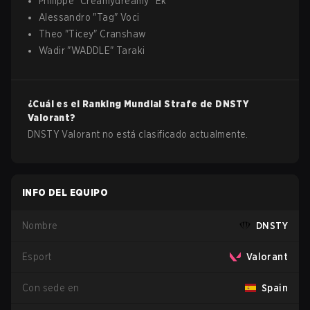
Philippe
"
Creamydreamy
"
Ek
Alessandro
"
Tag
"
Voci
Theo
"
Ticey
"
Cranshaw
Wadir
"
WADDLE
"
Taraki
¿Cuál es el Ranking Mundial Strafe de
DNSTY
Valorant
?
DNSTY Valorant no está clasificado actualmente.
INFO DEL EQUIPO
Nombre
DNSTY
Esport
Valorant
Con sede en
Spain