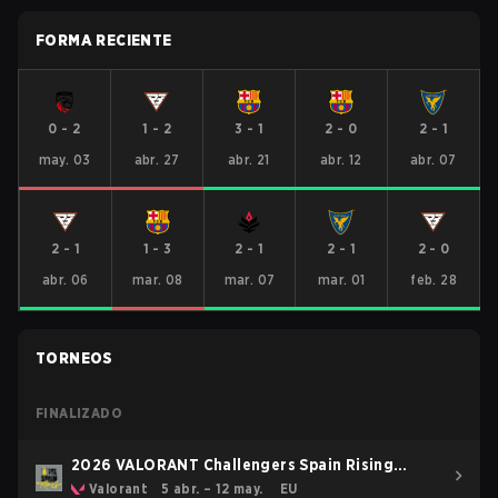
FORMA RECIENTE
0
-
2
1
-
2
3
-
1
2
-
0
2
-
1
may. 03
abr. 27
abr. 21
abr. 12
abr. 07
2
-
1
1
-
3
2
-
1
2
-
1
2
-
0
abr. 06
mar. 08
mar. 07
mar. 01
feb. 28
TORNEOS
FINALIZADO
2026 VALORANT Challengers Spain Rising
Stage 3
Valorant
5 abr. – 12 may.
EU