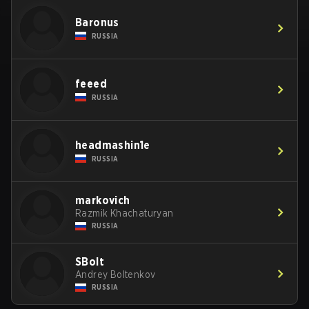
Baronus
RUSSIA
feeed
RUSSIA
headmashin1e
RUSSIA
markovich
Razmik Khachaturyan
RUSSIA
SBolt
Andrey Boltenkov
RUSSIA