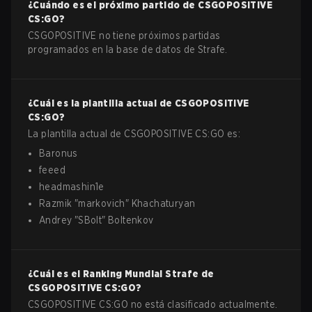
¿Cuándo es el próximo partido de
CSGOPOSITIVE
CS:GO
?
CSGOPOSITIVE no tiene próximos partidas
programados en la base de datos de Strafe.
¿Cuál es la plantilla actual de
CSGOPOSITIVE
CS:GO
?
La plantilla actual de
CSGOPOSITIVE
CS:GO
es:
Baronus
feeed
headmashin1e
Razmik
"
markovich
"
Khachaturyan
Andrey
"
SBolt
"
Boltenkov
¿Cuál es el Ranking Mundial Strafe de
CSGOPOSITIVE
CS:GO
?
CSGOPOSITIVE CS:GO no está clasificado actualmente.