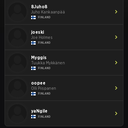
8Juho8
Juho Kankaanpää
FINLAND
joeski
Joe Holmes
FINLAND
Myggis
Tuukka Mykkänen
FINLAND
oopee
Olli Piispanen
FINLAND
yaNgile
FINLAND