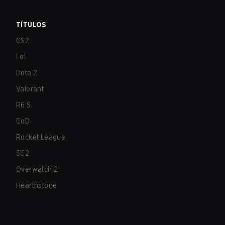
TÍTULOS
CS2
LoL
Dota 2
Valorant
R6:S
CoD
Rocket League
SC2
Overwatch 2
Hearthstone