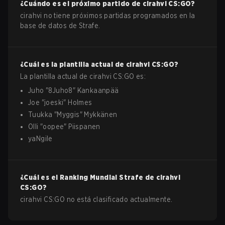
¿Cuándo es el próximo partido de
cirahvi
CS:GO
?
cirahvi no tiene próximos partidas programados en la
base de datos de Strafe.
¿Cuál es la plantilla actual de
cirahvi
CS:GO
?
La plantilla actual de
cirahvi
CS:GO
es:
Juho
"
8Juho8
"
Kankaanpää
Joe
"
joeski
"
Holmes
Tuukka
"
Myggis
"
Mykkänen
Olli
"
oopee
"
Piispanen
yaNgile
¿Cuál es el Ranking Mundial Strafe de
cirahvi
CS:GO
?
cirahvi CS:GO no está clasificado actualmente.