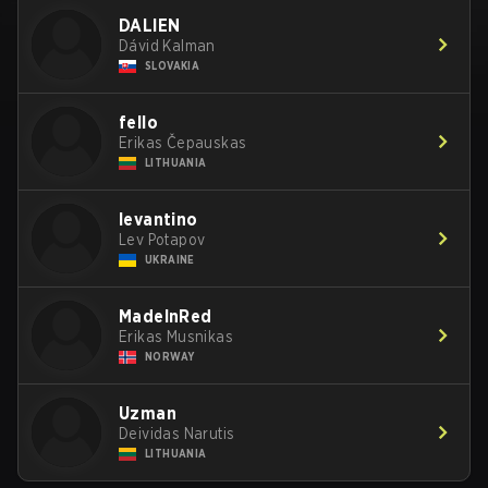
DALIEN
Dávid Kalman
SLOVAKIA
fello
Erikas Čepauskas
LITHUANIA
levantino
Lev Potapov
UKRAINE
MadeInRed
Erikas Musnikas
NORWAY
Uzman
Deividas Narutis
LITHUANIA