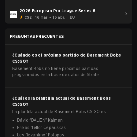
2026 European Pro League Series 6
CS2
16 mar. – 16 abr.
EU
PREGUNTAS FRECUENTES
¿Cuándo es el próximo partido de
Basement Bobs
CS:GO
?
Basement Bobs no tiene próximos partidas
programados en la base de datos de Strafe.
¿Cuál es la plantilla actual de
Basement Bobs
CS:GO
?
La plantilla actual de
Basement Bobs
CS:GO
es:
Dávid
"
DALIEN
"
Kalman
Erikas
"
fello
"
Čepauskas
Lev
"
levantino
"
Potapov