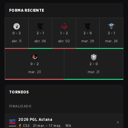
FORMA RECIENTE
0
-
2
2
-
1
1
-
2
2
-
0
2
-
1
abr. 11
abr. 06
abr. 02
mar. 29
mar. 26
0
-
2
2
-
0
mar. 23
mar. 21
TORNEOS
FINALIZADO
2026 PGL Astana
CS2
21 mar. – 17 may.
WA