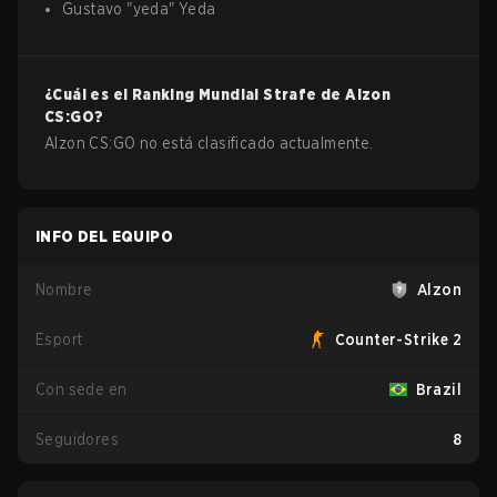
Gustavo
"
yeda
"
Yeda
¿Cuál es el Ranking Mundial Strafe de
Alzon
CS:GO
?
Alzon CS:GO no está clasificado actualmente.
INFO DEL EQUIPO
Nombre
Alzon
Esport
Counter-Strike 2
Con sede en
Brazil
Seguidores
8