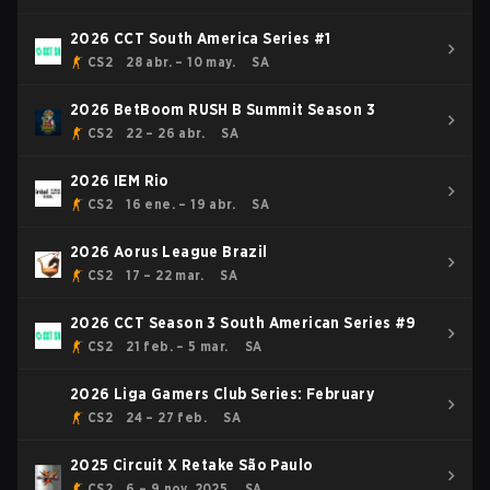
2026 CCT South America Series #1
CS2
28 abr. – 10 may.
SA
2026 BetBoom RUSH B Summit Season 3
CS2
22 – 26 abr.
SA
2026 IEM Rio
CS2
16 ene. – 19 abr.
SA
2026 Aorus League Brazil
CS2
17 – 22 mar.
SA
2026 CCT Season 3 South American Series #9
CS2
21 feb. – 5 mar.
SA
2026 Liga Gamers Club Series: February
CS2
24 – 27 feb.
SA
2025 Circuit X Retake São Paulo
CS2
6 – 9 nov. 2025
SA