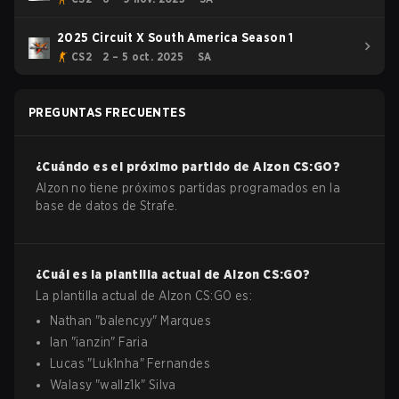
2025 Circuit X South America Season 1
CS2
2 – 5 oct. 2025
SA
PREGUNTAS FRECUENTES
¿Cuándo es el próximo partido de
Alzon
CS:GO
?
Alzon no tiene próximos partidas programados en la
base de datos de Strafe.
¿Cuál es la plantilla actual de
Alzon
CS:GO
?
La plantilla actual de
Alzon
CS:GO
es:
Nathan
"
balencyy
"
Marques
Ian
"
ianzin
"
Faria
Lucas
"
Luk1nha
"
Fernandes
Walasy
"
wallz1k
"
Silva