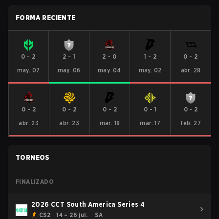
FORMA RECIENTE
0
-
2
2
-
1
2
-
0
1
-
2
0
-
2
may. 07
may. 06
may. 04
may. 02
abr. 28
0
-
2
0
-
2
0
-
2
0
-
1
0
-
2
abr. 23
abr. 23
mar. 18
mar. 17
feb. 27
TORNEOS
FINALIZADO
2026 CCT South America Series 4
CS2
14 – 26 jul.
SA