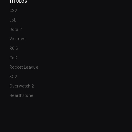
TÍTULOS
CS2
LoL
Dota 2
Valorant
R6:S
CoD
Rocket League
SC2
Overwatch 2
Hearthstone