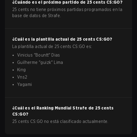
¿Cuándo es el próximo partido de
25 cents
CS:GO
?
25 cents no tiene próximos partidas programados en la
base de datos de Strafe.
¿Cuál es la plantilla actual de
25 cents
CS:GO
?
La plantilla actual de
25 cents
CS:GO
es:
Vinicius
"
Bountt
"
Dias
Guilherme
"
guizk
"
Lima
King
Vns2
Yagami
¿Cuál es el Ranking Mundial Strafe de
25 cents
CS:GO
?
25 cents CS:GO no está clasificado actualmente.