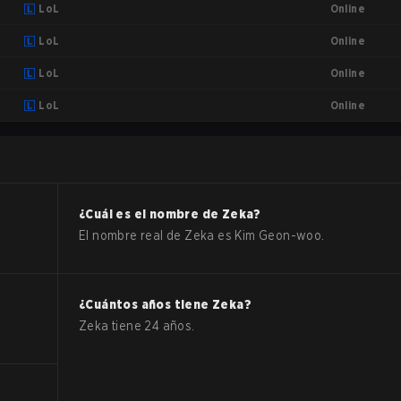
Online
LoL
Online
LoL
Online
LoL
Online
LoL
¿Cuál es el nombre de
Zeka
?
El nombre real de
Zeka
es
Kim Geon-woo
.
¿Cuántos años tiene
Zeka
?
Zeka
tiene
24
años.