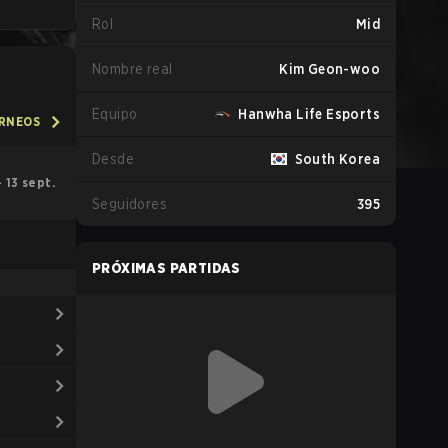
Rol
Mid
Nombre real
Kim Geon-woo
Equipo
Hanwha Life Esports
ORNEOS
Desde
South Korea
– 13 sept.
Seguidores
395
PRÓXIMAS PARTIDAS