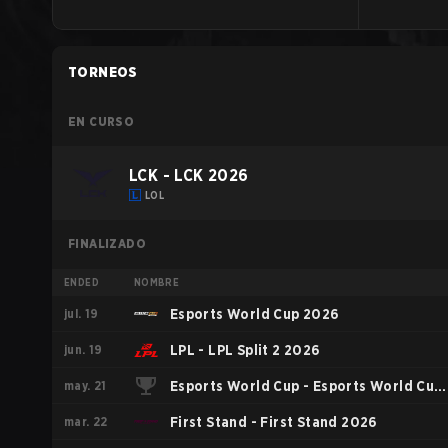
TORNEOS
EN CURSO
LCK - LCK 2026
LOL
FINALIZADO
ENDED
NOMBRE
jul. 19
Esports World Cup 2026
jun. 19
LPL - LPL Split 2 2026
may. 21
Esports World Cup - Esports World Cup
mar. 22
China Qualifier
First Stand - First Stand 2026