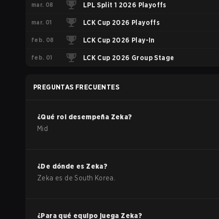
mar. 08
LPL Split 1 2026 Playoffs
mar. 01
LCK Cup 2026 Playoffs
feb. 08
LCK Cup 2026 Play-In
feb. 01
LCK Cup 2026 Group Stage
PREGUNTAS FRECUENTES
¿Qué rol desempeña
Zeka
?
Mid
¿De dónde es
Zeka
?
Zeka
es de
South Korea
.
¿Para qué equipo juega
Zeka
?