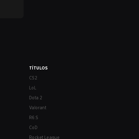
TÍTULOS
CS2
LoL
Dota 2
Valorant
R6:S
CoD
Rocket League