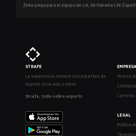
Zeka
juega para el equipo de
LoL
de
Hanwha Life Esport
STRAFE
EMPRES
La experiencia número uno para fans de
Acerca de
esports en la web y móvil.
Contácta
Carreras
Strafe, todo sobre esports
LEGAL
Política 
Términos 