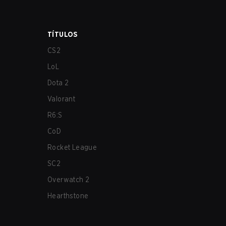
TÍTULOS
CS2
LoL
Dota 2
Valorant
R6:S
CoD
Rocket League
SC2
Overwatch 2
Hearthstone