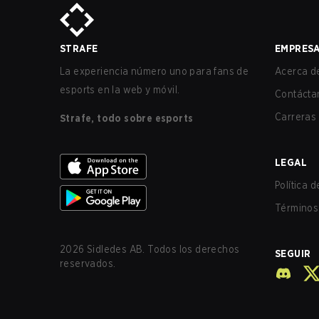
STRAFE
EMPRES
La experiencia número uno para fans de
Acerca de
esports en la web y móvil.
Contácta
Carreras
Strafe, todo sobre esports
LEGAL
Política 
Términos 
2026
Sidledes AB. Todos los derechos
SEGUIR
reservados.