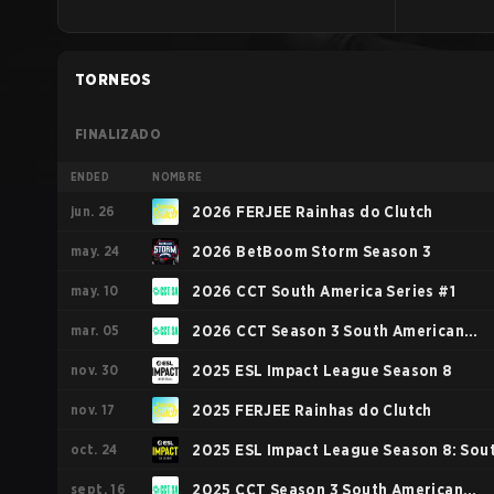
TORNEOS
FINALIZADO
ENDED
NOMBRE
jun. 26
2026 FERJEE Rainhas do Clutch
may. 24
2026 BetBoom Storm Season 3
may. 10
2026 CCT South America Series #1
mar. 05
2026 CCT Season 3 South American
nov. 30
Series #9
2025 ESL Impact League Season 8
nov. 17
2025 FERJEE Rainhas do Clutch
oct. 24
2025 ESL Impact League Season 8: Sou
sept. 16
America
2025 CCT Season 3 South American