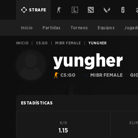
STRAFE
Inicio
Partidas
Torneos
Equipos
Jugad
INICIO
|
CS:GO
|
MIBR FEMALE
|
YUNGHER
yungher
CS:GO
MIBR FEMALE
GI
ESTADÍSTICAS
K/D
ELI
1.15