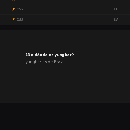
EU
CS2
SA
CS2
¿De dónde es
yungher
?
yungher
es de
Brazil
.