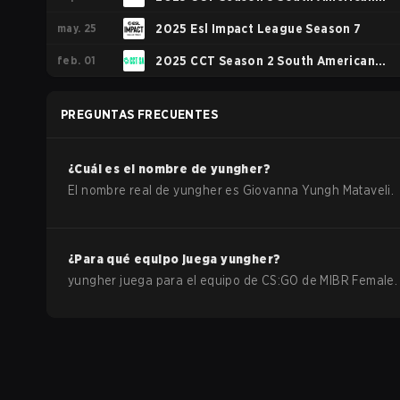
may. 25
Series #4
2025 Esl Impact League Season 7
feb. 01
2025 CCT Season 2 South American
Series #6
PREGUNTAS FRECUENTES
¿Cuál es el nombre de
yungher
?
El nombre real de
yungher
es
Giovanna Yungh Mataveli
.
¿Para qué equipo juega
yungher
?
yungher
juega para el equipo de
CS:GO
de
MIBR Female
.