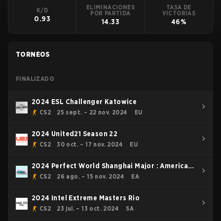
ELIMINACIONES
TASA DE
K/D
POR PARTIDA
VICTORIAS
0.93
14.33
46%
TORNEOS
FINALIZADO
2024 ESL Challenger Katowice
CS2
25 sept. – 22 nov. 2024
EU
2024 United21 Season 22
CS2
30 oct. – 17 nov. 2024
EU
2024 Perfect World Shanghai Major : American
RMR
CS2
26 ago. – 15 nov. 2024
EA
2024 Intel Extreme Masters Rio
CS2
23 jul. – 13 oct. 2024
SA