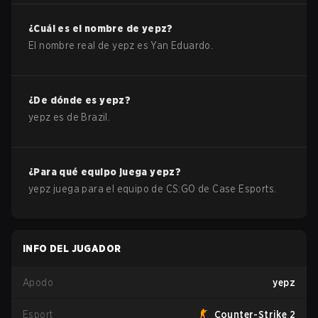
¿Cuál es el nombre de
yepz
?
El nombre real de
yepz
es
Yan Eduardo
.
¿De dónde es
yepz
?
yepz
es de
Brazil
.
¿Para qué equipo juega
yepz
?
yepz
juega para el equipo de
CS:GO
de
Case Esports
.
INFO DEL JUGADOR
Apodo
yepz
Esport
Counter-Strike 2