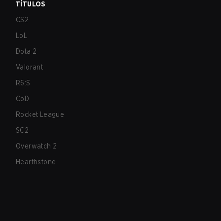
TÍTULOS
CS2
LoL
Dota 2
Valorant
R6:S
CoD
Rocket League
SC2
Overwatch 2
Hearthstone