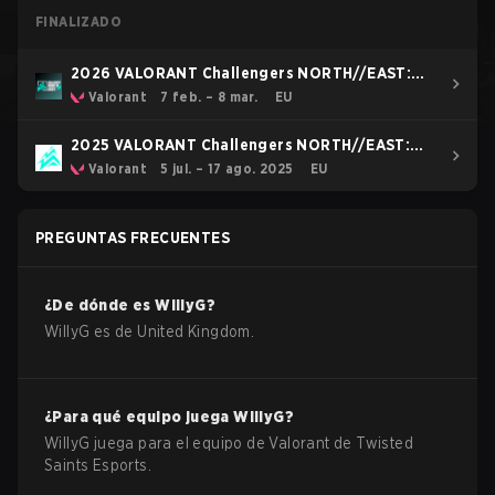
FINALIZADO
2026 VALORANT Challengers NORTH//EAST:
Stage 1
Valorant
7 feb. – 8 mar.
EU
2025 VALORANT Challengers NORTH//EAST:
Stage 3
Valorant
5 jul. – 17 ago. 2025
EU
PREGUNTAS FRECUENTES
¿De dónde es
WillyG
?
WillyG
es de
United Kingdom
.
¿Para qué equipo juega
WillyG
?
WillyG
juega para el equipo de
Valorant
de
Twisted
Saints Esports
.